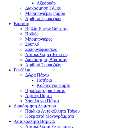
Αξεσουάρ
Διακόσμηση Γάμου
Μπομπονιέρες Γάμου
Αριθμοί Τραπεζιών
Βάπτιση
Βιβλία Ευχών Βάπτισης
Ποδιές
Μπομπονιέρες
Σουπλά
Σαπουνόφουσκες
Αυτοκόλλητες Ετικέτες
Διακόσμηση Βάπτισης
Αριθμοί Τραπεζιών
Γενέθλια
Δώρα Πάρτυ
Ποτήρια
Κούπες για Πάρτυ
Προσκλητήρια Πάρτυ
Αφίσες Πάρτυ
Σουπλά για Πάρτυ
Διακόσμηση Δωματίου
Παιδικά Αυτοκόλλητα Τοίχου
Κρεμαστά Μονογράμματα
Αυτοκόλλητα Βιτρίνας
Αυτοκόλλητα Εκπτώσεων