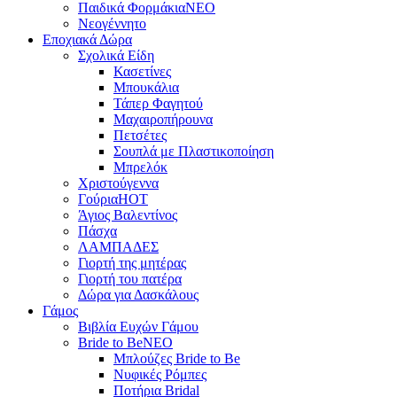
Παιδικά Φορμάκια
NEO
Νεογέννητο
Εποχιακά Δώρα
Σχολικά Είδη
Κασετίνες
Μπουκάλια
Τάπερ Φαγητού
Μαχαιροπήρουνα
Πετσέτες
Σουπλά με Πλαστικοποίηση
Μπρελόκ
Χριστούγεννα
Γούρια
HOT
Άγιος Βαλεντίνος
Πάσχα
ΛΑΜΠΑΔΕΣ
Γιορτή της μητέρας
Γιορτή του πατέρα
Δώρα για Δασκάλους
Γάμος
Βιβλία Ευχών Γάμου
Bride to Be
NEO
Μπλούζες Bride to Be
Νυφικές Ρόμπες
Ποτήρια Bridal