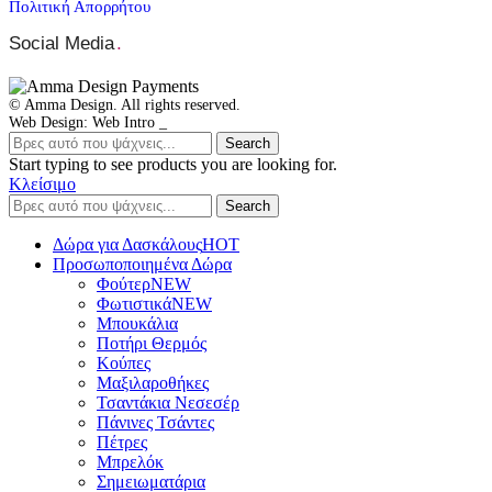
Πολιτική Απορρήτου
Social Media
.
© Amma Design. All rights reserved.
Web Design: Web Intro _
Search
Start typing to see products you are looking for.
Κλείσιμο
Search
Δώρα για Δασκάλους
HOT
Προσωποποιημένα Δώρα
Φούτερ
NEW
Φωτιστικά
NEW
Μπουκάλια
Ποτήρι Θερμός
Κούπες
Μαξιλαροθήκες
Τσαντάκια Νεσεσέρ
Πάνινες Τσάντες
Πέτρες
Μπρελόκ
Σημειωματάρια