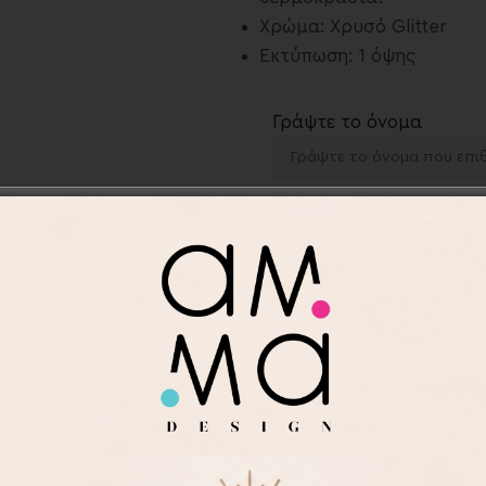
Χρώμα: Χρυσό Glitter
Εκτύπωση: 1 όψης
Γράψτε το όνομα
-
+
Προσθήκη στα αγαπημ
Κωδικός προϊόντος:
MET5
Κατηγορίες:
Μπουκάλια
,