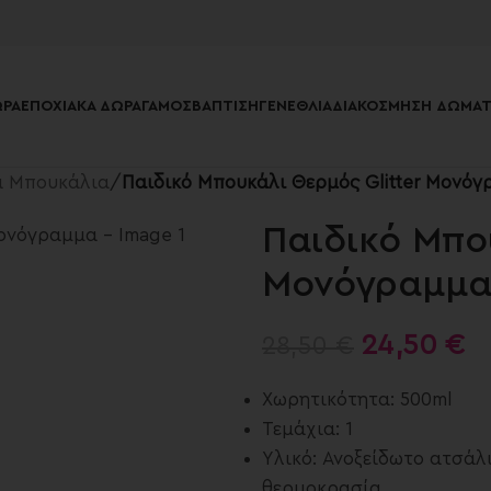
ΡΑ
ΕΠΟΧΙΑΚΆ ΔΏΡΑ
ΓΆΜΟΣ
ΒΆΠΤΙΣΗ
ΓΕΝΈΘΛΙΑ
ΔΙΑΚΌΣΜΗΣΗ ΔΩΜΑΤ
ά Μπουκάλια
/
Παιδικό Μπουκάλι Θερμός Glitter Μονό
Παιδικό Μπο
Μονόγραμμ
24,50
€
28,50
€
Χωρητικότητα: 500ml
Τεμάχια: 1
Υλικό: Ανοξείδωτο ατσάλ
θερμοκρασία.