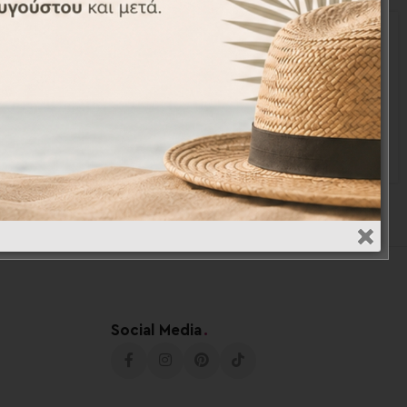
-19%
12τεμ. –
Αναμνηστικές κάρτες 14τεμ. –
ds
Milestones cards
MIL001014
€
28,50
€
35,40
€
Social Media
.