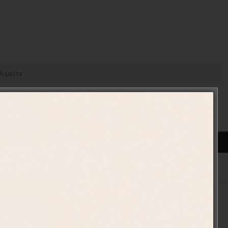
ΠΡΟΣΘΉΚΗ ΣΤΟ ΚΑΛΆΘΙ
ένα
05-2
Παιδικά Μπουκάλια
,
Προσωποποιημένα Δώρα