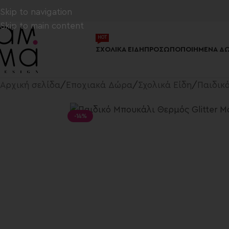
Skip to navigation
Skip to main content
ΗΟΤ
ΣΧΟΛΙΚΆ ΕΊΔΗ
ΠΡΟΣΩΠΟΠΟΙΗΜΈΝΑ ΔΏ
Αρχική σελίδα
/
Εποχιακά Δώρα
/
Σχολικά Είδη
/
Παιδικ
-14%