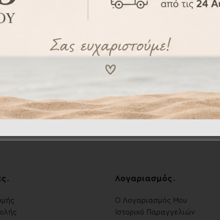
-20%
τικές κάρτες 12τεμ. –
Αναμνηστικές κάρτες 
ilestones cards
Milestones car
MIL001024
MIL001022
26,20
€
26,00
32,40
€
32,40
€
ες
.
Λογαριασμός
.
ωμής
Ο Λογαριασμός Μου
ολής
Ιστορικό Παραγγελιών