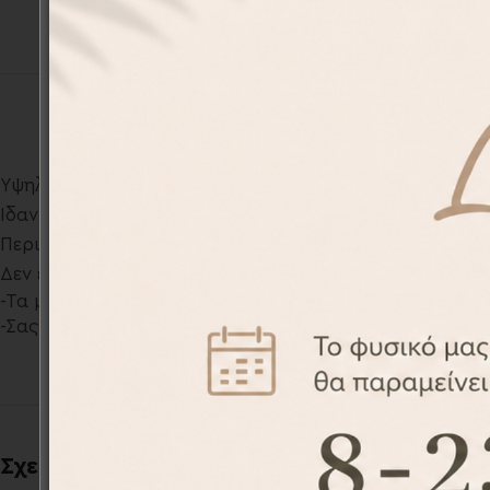
Υψηλό καπάκι ασφαλείας για αποφυγή απωλειών υγρώ
Ιδανικό για να διατηρεί τα ποτά ζεστά και κρύα χάρη 
Περιλαμβάνει ατομικό κουτί
Δεν είναι κατάλληλο για το πλυντήριο πιάτων
-Τα μπουκάλια σχεδιάζονται αποκλειστικά από το σχε
-Σας παρέχουμε την δυνατότητα να εκτυπώσουμε το δι
Σχετικά προϊόντα