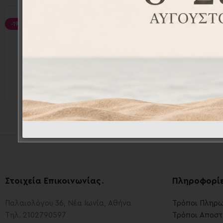
-19%
-19%
Αναμνηστικές κάρτες 14τεμ. –
Αναμνησ
Milestones cards
M
MIL001028
28,50
€
35,40
€
Στοιχεία Επικοινωνίας
.
Πληροφορί
Παλαιολόγου 36, Νέα Ιωνία, Αθήνα
Τρόποι Πληρ
Τηλ. 2102790597
Τρόποι Αποστ