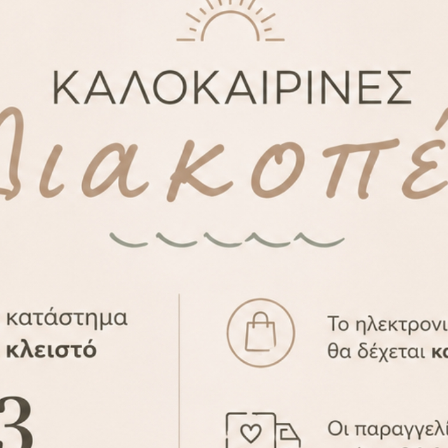
Save
ΠΕΡΙΓΡΑΦΉ
ΕΠΙΠΛΈΟΝ ΠΛΗΡΟΦΟΡΊΕΣ
ν.
στο διπλό τοίχωμα.
διαστικό τμήμα του AMMA design για εσάς!
κό σας σχέδιο κατόπιν συνεννόησης.