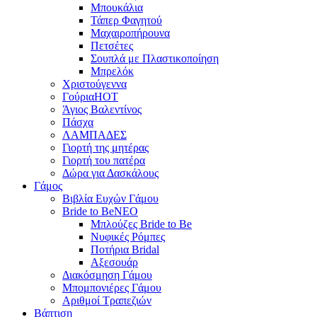
Μπουκάλια
Τάπερ Φαγητού
Μαχαιροπήρουνα
Πετσέτες
Σουπλά με Πλαστικοποίηση
Μπρελόκ
Χριστούγεννα
Γούρια
HOT
Άγιος Βαλεντίνος
Πάσχα
ΛΑΜΠΑΔΕΣ
Γιορτή της μητέρας
Γιορτή του πατέρα
Δώρα για Δασκάλους
Γάμος
Βιβλία Ευχών Γάμου
Bride to Be
NEO
Μπλούζες Bride to Be
Νυφικές Ρόμπες
Ποτήρια Bridal
Αξεσουάρ
Διακόσμηση Γάμου
Μπομπονιέρες Γάμου
Αριθμοί Τραπεζιών
Βάπτιση