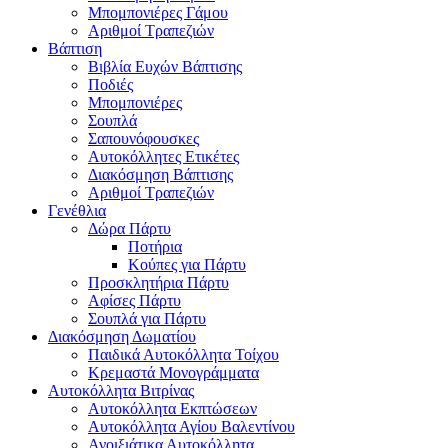
Μπομπονιέρες Γάμου
Αριθμοί Τραπεζιών
Βάπτιση
Βιβλία Ευχών Βάπτισης
Ποδιές
Μπομπονιέρες
Σουπλά
Σαπουνόφουσκες
Αυτοκόλλητες Ετικέτες
Διακόσμηση Βάπτισης
Αριθμοί Τραπεζιών
Γενέθλια
Δώρα Πάρτυ
Ποτήρια
Κούπες για Πάρτυ
Προσκλητήρια Πάρτυ
Αφίσες Πάρτυ
Σουπλά για Πάρτυ
Διακόσμηση Δωματίου
Παιδικά Αυτοκόλλητα Τοίχου
Κρεμαστά Μονογράμματα
Αυτοκόλλητα Βιτρίνας
Αυτοκόλλητα Εκπτώσεων
Αυτοκόλλητα Αγίου Βαλεντίνου
Ανοιξιάτικα Αυτοκόλλητα