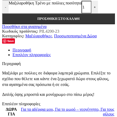
Μαξιλαροθήκη Τρένο με πούλιες ποσότητα
-
+
ΠΡΟΣΘΉΚΗ ΣΤΟ ΚΑΛΆΘΙ
Προσθήκη στα αγαπημένα
Κωδικός προϊόντος:
PIL4200-23
Κατηγορίες:
Μαξιλαροθήκες
,
Προσωποποιημένα Δώρα
Save
Περιγραφή
Επιπλέον πληροφορίες
Περιγραφή
Μαξιλάρι με πούλιες σε διάφορα λαμπερά χρώματα. Επιλέξτε το
σχέδιο που θέλετε και κάντε ένα ξεχωριστό δώρο στους φίλους,
στα αγαπημένα σας πρόσωπα ή σε εσάς.
Διπλής όψης μπροστά και μονόχρωμο στο πίσω μέρος!
Επιπλέον πληροφορίες
ΔΩΡΑ
Για τα αδέρφια μου
,
Για το μωρό – νεογέννητο
,
Για τους
ΓΙΑ
φίλους