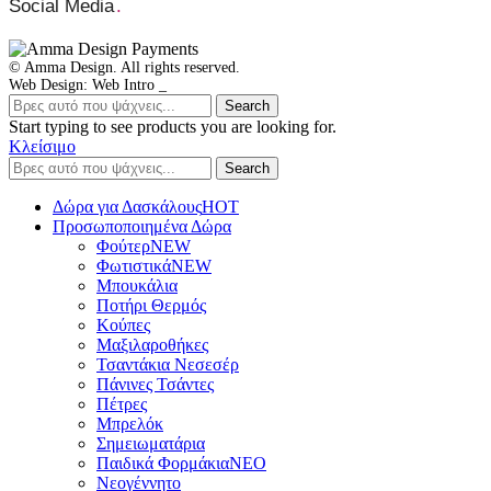
Social Media
.
© Amma Design. All rights reserved.
Web Design: Web Intro _
Search
Start typing to see products you are looking for.
Κλείσιμο
Search
Δώρα για Δασκάλους
HOT
Προσωποποιημένα Δώρα
Φούτερ
NEW
Φωτιστικά
NEW
Μπουκάλια
Ποτήρι Θερμός
Κούπες
Μαξιλαροθήκες
Τσαντάκια Νεσεσέρ
Πάνινες Τσάντες
Πέτρες
Μπρελόκ
Σημειωματάρια
Παιδικά Φορμάκια
NEO
Νεογέννητο