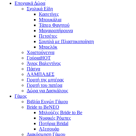
Εποχιακά Δώρα
Σχολικά Είδη
Κασετίνες
Μπουκάλια
Τάπερ Φαγητού
Μαχαιροπήρουνα
Πετσέτες
Σουπλά με Πλαστικοποίηση
Μπρελόκ
Χριστούγεννα
Γούρια
HOT
Άγιος Βαλεντίνος
Πάσχα
ΛΑΜΠΑΔΕΣ
Γιορτή της μητέρας
Γιορτή του πατέρα
Δώρα για Δασκάλους
Γάμος
Βιβλία Ευχών Γάμου
Bride to Be
NEO
Μπλούζες Bride to Be
Νυφικές Ρόμπες
Ποτήρια Bridal
Αξεσουάρ
Διακόσμηση Γάμου