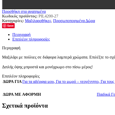
Προσθήκη στα αγαπημένα
Κωδικός προϊόντος:
PIL4200-27
Κατηγορίες:
Μαξιλαροθήκες
,
Προσωποποιημένα Δώρα
Save
Περιγραφή
Επιπλέον πληροφορίες
Περιγραφή
Μαξιλάρι με πούλιες σε διάφορα λαμπερά χρώματα. Επιλέξτε το σχέ
Διπλής όψης μπροστά και μονόχρωμο στο πίσω μέρος!
Επιπλέον πληροφορίες
ΔΩΡΑ ΓΙΑ
Για τα αδέρφια μου
,
Για το μωρό – νεογέννητο
,
Για τους
ΔΩΡΑ ΜΕ ΑΦΟΡΜΗ
Παιδικά Γ
Σχετικά προϊόντα