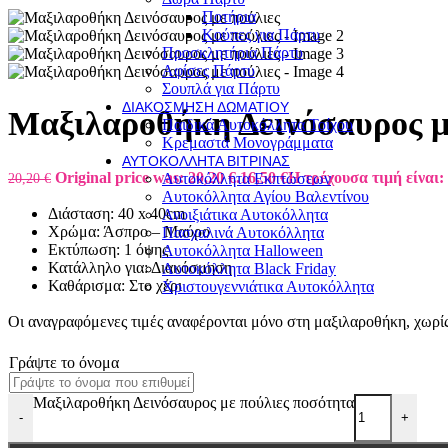
Ποτήρια
Κούπες για Πάρτυ
Προσκλητήρια Πάρτυ
Αφίσες Πάρτυ
Σουπλά για Πάρτυ
ΔΙΑΚΌΣΜΗΣΗ ΔΩΜΑΤΊΟΥ
Μαξιλαροθήκη Δεινόσαυρος μ
Παιδικά Αυτοκόλλητα Τοίχου
Κρεμαστά Μονογράμματα
ΑΥΤΟΚΌΛΛΗΤΑ ΒΙΤΡΊΝΑΣ
Original price was: 20,20 €.
16,50
€
Η τρέχουσα τιμή είναι: 
20,20
€
Αυτοκόλλητα Εκπτώσεων
Αυτοκόλλητα Αγίου Βαλεντίνου
Διάσταση: 40 x 40cm
Ανοιξιάτικα Αυτοκόλλητα
Χρώμα: Άσπρο – Μαύρο
Πασχαλινά Αυτοκόλλητα
Εκτύπωση: 1 όψης
Αυτοκόλλητα Halloween
Κατάλληλο για: Διακόσμηση
Αυτοκόλλητα Black Friday
Καθάρισμα: Στο χέρι
Χριστουγεννιάτικα Αυτοκόλλητα
Οι αναγραφόμενες τιμές αναφέρονται μόνο στη μαξιλαροθήκη, χωρίς
Γράψτε το όνομα
Μαξιλαροθήκη Δεινόσαυρος με πούλιες ποσότητα
-
+