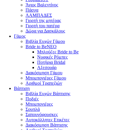
Άγιος Βαλεντίνος
Πάσχα
ΛΑΜΠΑΔΕΣ
Γιορτή της μητέρας
Γιορτή του πατέρα
Δώρα για Δασκάλους
Γάμος
Βιβλία Ευχών Γάμου
Bride to Be
NEO
Μπλούζες Bride to Be
Νυφικές Ρόμπες
Ποτήρια Bridal
Αξεσουάρ
Διακόσμηση Γάμου
Μπομπονιέρες Γάμου
Αριθμοί Τραπεζιών
Βάπτιση
Βιβλία Ευχών Βάπτισης
Ποδιές
Μπομπονιέρες
Σουπλά
Σαπουνόφουσκες
Αυτοκόλλητες Ετικέτες
Διακόσμηση Βάπτισης