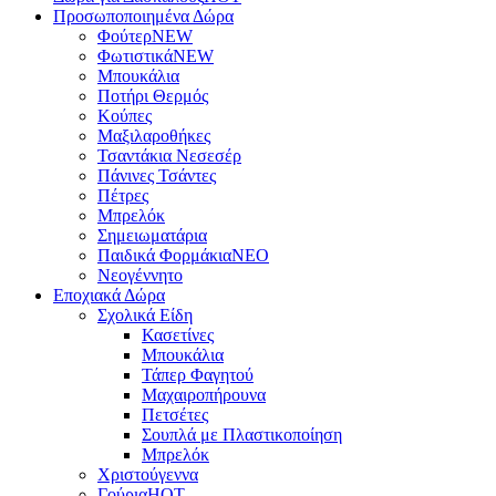
Προσωποποιημένα Δώρα
Φούτερ
NEW
Φωτιστικά
NEW
Μπουκάλια
Ποτήρι Θερμός
Κούπες
Μαξιλαροθήκες
Τσαντάκια Νεσεσέρ
Πάνινες Τσάντες
Πέτρες
Μπρελόκ
Σημειωματάρια
Παιδικά Φορμάκια
NEO
Νεογέννητο
Εποχιακά Δώρα
Σχολικά Είδη
Κασετίνες
Μπουκάλια
Τάπερ Φαγητού
Μαχαιροπήρουνα
Πετσέτες
Σουπλά με Πλαστικοποίηση
Μπρελόκ
Χριστούγεννα
Γούρια
HOT