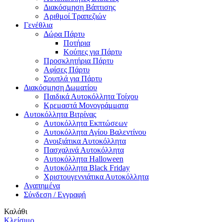
Διακόσμηση Βάπτισης
Αριθμοί Τραπεζιών
Γενέθλια
Δώρα Πάρτυ
Ποτήρια
Κούπες για Πάρτυ
Προσκλητήρια Πάρτυ
Αφίσες Πάρτυ
Σουπλά για Πάρτυ
Διακόσμηση Δωματίου
Παιδικά Αυτοκόλλητα Τοίχου
Κρεμαστά Μονογράμματα
Αυτοκόλλητα Βιτρίνας
Αυτοκόλλητα Εκπτώσεων
Αυτοκόλλητα Αγίου Βαλεντίνου
Ανοιξιάτικα Αυτοκόλλητα
Πασχαλινά Αυτοκόλλητα
Αυτοκόλλητα Halloween
Αυτοκόλλητα Black Friday
Χριστουγεννιάτικα Αυτοκόλλητα
Αγαπημένα
Σύνδεση / Εγγραφή
Καλάθι
Κλείσιμο