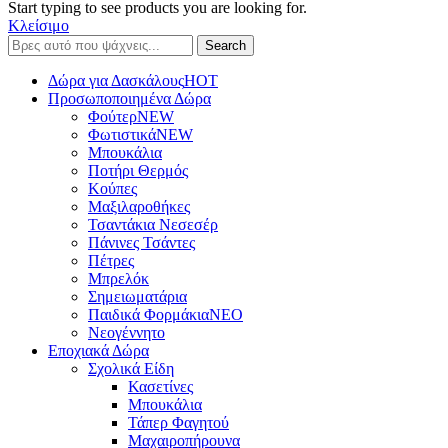
Start typing to see products you are looking for.
Κλείσιμο
Search
Δώρα για Δασκάλους
HOT
Προσωποποιημένα Δώρα
Φούτερ
NEW
Φωτιστικά
NEW
Μπουκάλια
Ποτήρι Θερμός
Κούπες
Μαξιλαροθήκες
Τσαντάκια Νεσεσέρ
Πάνινες Τσάντες
Πέτρες
Μπρελόκ
Σημειωματάρια
Παιδικά Φορμάκια
NEO
Νεογέννητο
Εποχιακά Δώρα
Σχολικά Είδη
Κασετίνες
Μπουκάλια
Τάπερ Φαγητού
Μαχαιροπήρουνα