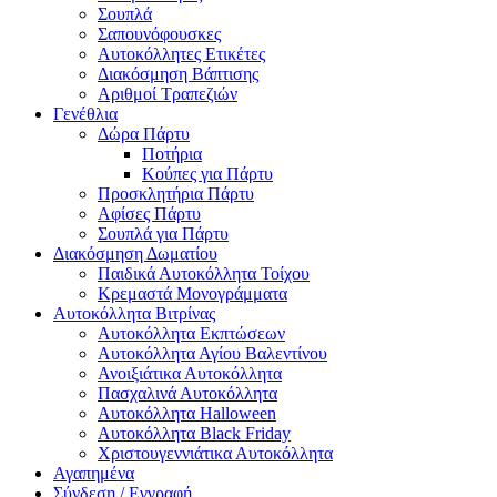
Σουπλά
Σαπουνόφουσκες
Αυτοκόλλητες Ετικέτες
Διακόσμηση Βάπτισης
Αριθμοί Τραπεζιών
Γενέθλια
Δώρα Πάρτυ
Ποτήρια
Κούπες για Πάρτυ
Προσκλητήρια Πάρτυ
Αφίσες Πάρτυ
Σουπλά για Πάρτυ
Διακόσμηση Δωματίου
Παιδικά Αυτοκόλλητα Τοίχου
Κρεμαστά Μονογράμματα
Αυτοκόλλητα Βιτρίνας
Αυτοκόλλητα Εκπτώσεων
Αυτοκόλλητα Αγίου Βαλεντίνου
Ανοιξιάτικα Αυτοκόλλητα
Πασχαλινά Αυτοκόλλητα
Αυτοκόλλητα Halloween
Αυτοκόλλητα Black Friday
Χριστουγεννιάτικα Αυτοκόλλητα
Αγαπημένα
Σύνδεση / Εγγραφή