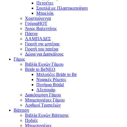
Πετσέτες
Σουπλά με Πλαστικοποίηση
Μπρελόκ
Χριστούγεννα
Γούρια
HOT
Άγιος Βαλεντίνος
Πάσχα
ΛΑΜΠΑΔΕΣ
Γιορτή της μητέρας
Γιορτή του πατέρα
Δώρα για Δασκάλους
Γάμος
Βιβλία Ευχών Γάμου
Bride to Be
NEO
Μπλούζες Bride to Be
Νυφικές Ρόμπες
Ποτήρια Bridal
Αξεσουάρ
Διακόσμηση Γάμου
Μπομπονιέρες Γάμου
Αριθμοί Τραπεζιών
Βάπτιση
Βιβλία Ευχών Βάπτισης
Ποδιές
Μπομπονιέρες