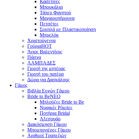
Κασετίνες
Μπουκάλια
Τάπερ Φαγητού
Μαχαιροπήρουνα
Πετσέτες
Σουπλά με Πλαστικοποίηση
Μπρελόκ
Χριστούγεννα
Γούρια
HOT
Άγιος Βαλεντίνος
Πάσχα
ΛΑΜΠΑΔΕΣ
Γιορτή της μητέρας
Γιορτή του πατέρα
Δώρα για Δασκάλους
Γάμος
Βιβλία Ευχών Γάμου
Bride to Be
NEO
Μπλούζες Bride to Be
Νυφικές Ρόμπες
Ποτήρια Bridal
Αξεσουάρ
Διακόσμηση Γάμου
Μπομπονιέρες Γάμου
Αριθμοί Τραπεζιών