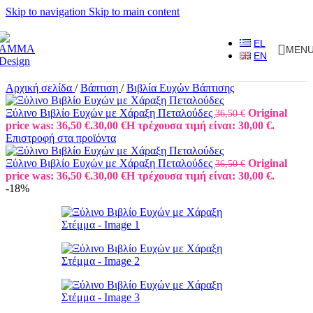
Skip to navigation
Skip to main content
EL
MEN
EN
Αρχική σελίδα
/
Βάπτιση
/
Βιβλία Ευχών Βάπτισης
Ξύλινο Βιβλίο Ευχών με Χάραξη Πεταλούδες
Original
36,50
€
price was: 36,50 €.
30,00
€
Η τρέχουσα τιμή είναι: 30,00 €.
Επιστροφή στα προϊόντα
Ξύλινο Βιβλίο Ευχών με Χάραξη Πεταλούδες
Original
36,50
€
price was: 36,50 €.
30,00
€
Η τρέχουσα τιμή είναι: 30,00 €.
-18%