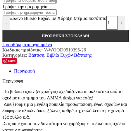
Γράψτε την ημερομηνία
Ξύλινο Βιβλίο Ευχών με Χάραξη Στέμμα ποσότητα
-
+
ΠΡΟΣΘΉΚΗ ΣΤΟ ΚΑΛΆΘΙ
Προσθήκη στα αγαπημένα
Κωδικός προϊόντος:
V-WOOD0519395-26
Κατηγορίες:
Βάπτιση
,
Βιβλία Ευχών Βάπτισης
Save
Περιγραφή
Περιγραφή
-Τα βιβλία ευχών (ευχολόγια) σχεδιάζονται αποκλειστικά από το
σχεδιαστικό τμήμα του AMMA design για εσάς!
-Διαθέτουμε μια μεγάλη ποικιλία προσωποποιημένων σχεδίων και
διαφόρων υλικών όπως ξύλινα, καθρέπτη, απλό λευκό με χοντρό
εξώφυλλο κ.ά.
-Σας παρέχουμε την δυνατότητα να χαράξουμε το δικό σας σχέδιο
κατόπιν συνεννόησης.