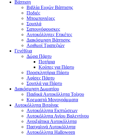
Βάπτιση
Βιβλία Ευχών Βάπτισης
Ποδιές
Μπομπονιέρες
Σουπλά
Σαπουνόφουσκες
Αυτοκόλλητες Ετικέτες
Διακόσμηση Βάπτισης
Αριθμοί Τραπεζιών
Γενέθλια
Δώρα Πάρτυ
Ποτήρια
Κούπες για Πάρτυ
Προσκλητήρια Πάρτυ
Αφίσες Πάρτυ
Σουπλά για Πάρτυ
Διακόσμηση Δωματίου
Παιδικά Αυτοκόλλητα Τοίχου
Κρεμαστά Μονογράμματα
Αυτοκόλλητα Βιτρίνας
Αυτοκόλλητα Εκπτώσεων
Αυτοκόλλητα Αγίου Βαλεντίνου
Ανοιξιάτικα Αυτοκόλλητα
Πασχαλινά Αυτοκόλλητα
Αυτοκόλλητα Halloween