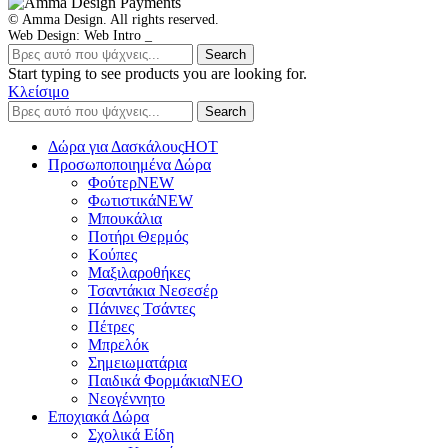
© Amma Design. All rights reserved.
Web Design: Web Intro _
Search
Start typing to see products you are looking for.
Κλείσιμο
Search
Δώρα για Δασκάλους
HOT
Προσωποποιημένα Δώρα
Φούτερ
NEW
Φωτιστικά
NEW
Μπουκάλια
Ποτήρι Θερμός
Κούπες
Μαξιλαροθήκες
Τσαντάκια Νεσεσέρ
Πάνινες Τσάντες
Πέτρες
Μπρελόκ
Σημειωματάρια
Παιδικά Φορμάκια
NEO
Νεογέννητο
Εποχιακά Δώρα
Σχολικά Είδη