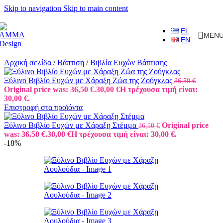
Skip to navigation
Skip to main content
EL
MEN
EN
Αρχική σελίδα
/
Βάπτιση
/
Βιβλία Ευχών Βάπτισης
Ξύλινο Βιβλίο Ευχών με Χάραξη Ζώα της Ζούγκλας
36,50
€
Original price was: 36,50 €.
30,00
€
Η τρέχουσα τιμή είναι:
30,00 €.
Επιστροφή στα προϊόντα
Ξύλινο Βιβλίο Ευχών με Χάραξη Στέμμα
Original price
36,50
€
was: 36,50 €.
30,00
€
Η τρέχουσα τιμή είναι: 30,00 €.
-18%