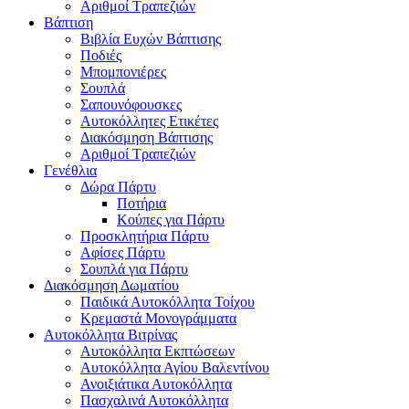
Αριθμοί Τραπεζιών
Βάπτιση
Βιβλία Ευχών Βάπτισης
Ποδιές
Μπομπονιέρες
Σουπλά
Σαπουνόφουσκες
Αυτοκόλλητες Ετικέτες
Διακόσμηση Βάπτισης
Αριθμοί Τραπεζιών
Γενέθλια
Δώρα Πάρτυ
Ποτήρια
Κούπες για Πάρτυ
Προσκλητήρια Πάρτυ
Αφίσες Πάρτυ
Σουπλά για Πάρτυ
Διακόσμηση Δωματίου
Παιδικά Αυτοκόλλητα Τοίχου
Κρεμαστά Μονογράμματα
Αυτοκόλλητα Βιτρίνας
Αυτοκόλλητα Εκπτώσεων
Αυτοκόλλητα Αγίου Βαλεντίνου
Ανοιξιάτικα Αυτοκόλλητα
Πασχαλινά Αυτοκόλλητα