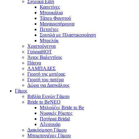
Σχολικά Είδη
Κασετίνες
Μπουκάλια
Τάπερ Φαγητού
Μαχαιροπήρουνα
Πετσέτες
Σουπλά με Πλαστικοποίηση
Μπρελόκ
Χριστούγεννα
Γούρια
HOT
Άγιος Βαλεντίνος
Πάσχα
ΛΑΜΠΑΔΕΣ
Γιορτή της μητέρας
Γιορτή του πατέρα
Δώρα για Δασκάλους
Γάμος
Βιβλία Ευχών Γάμου
Bride to Be
NEO
Μπλούζες Bride to Be
Νυφικές Ρόμπες
Ποτήρια Bridal
Αξεσουάρ
Διακόσμηση Γάμου
Μπομπονιέρες Γάμου