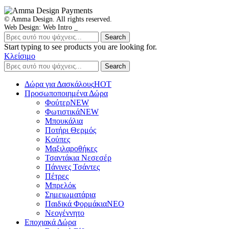
© Amma Design. All rights reserved.
Web Design: Web Intro _
Search
Start typing to see products you are looking for.
Κλείσιμο
Search
Δώρα για Δασκάλους
HOT
Προσωποποιημένα Δώρα
Φούτερ
NEW
Φωτιστικά
NEW
Μπουκάλια
Ποτήρι Θερμός
Κούπες
Μαξιλαροθήκες
Τσαντάκια Νεσεσέρ
Πάνινες Τσάντες
Πέτρες
Μπρελόκ
Σημειωματάρια
Παιδικά Φορμάκια
NEO
Νεογέννητο
Εποχιακά Δώρα