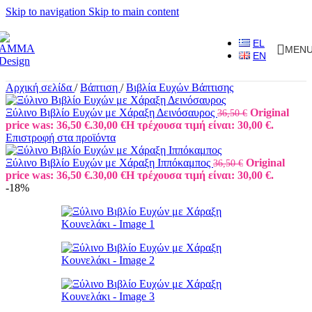
Skip to navigation
Skip to main content
EL
MEN
EN
Αρχική σελίδα
/
Βάπτιση
/
Βιβλία Ευχών Βάπτισης
Ξύλινο Βιβλίο Ευχών με Χάραξη Δεινόσαυρος
Original
36,50
€
price was: 36,50 €.
30,00
€
Η τρέχουσα τιμή είναι: 30,00 €.
Επιστροφή στα προϊόντα
Ξύλινο Βιβλίο Ευχών με Χάραξη Ιππόκαμπος
Original
36,50
€
price was: 36,50 €.
30,00
€
Η τρέχουσα τιμή είναι: 30,00 €.
-18%