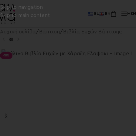
Skip to navigation
EL
EN
ME
Skip to main content
Αρχική σελίδα
/
Βάπτιση
/
Βιβλία Ευχών Βάπτισης
-18%