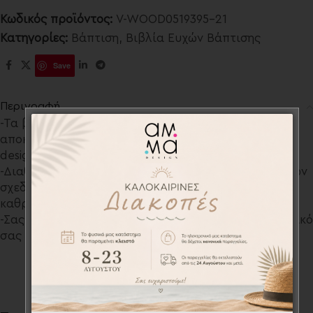
Κωδικός προϊόντος:
V-WOOD0519395-21
Κατηγορίες:
Βάπτιση
,
Βιβλία Ευχών Βάπτισης
Save
Περιγραφή
-Τα βιβλία ευχών (ευχολόγια) σχεδιάζονται
αποκλειστικά από το σχεδιαστικό τμήμα του AMMA
design για εσάς!
-Διαθέτουμε μια μεγάλη ποικιλία προσωποποιημένων
σχεδίων και διαφόρων υλικών όπως ξύλινα,
καθρέπτη, απλό λευκό με χοντρό εξώφυλλο κ.ά.
-Σας παρέχουμε την δυνατότητα να χαράξουμε το δικό
σας σχέδιο κατόπιν συνεννόησης.