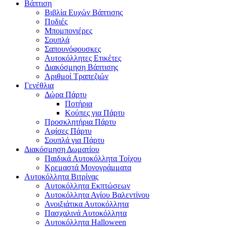
Βάπτιση
Βιβλία Ευχών Βάπτισης
Ποδιές
Μπομπονιέρες
Σουπλά
Σαπουνόφουσκες
Αυτοκόλλητες Ετικέτες
Διακόσμηση Βάπτισης
Αριθμοί Τραπεζιών
Γενέθλια
Δώρα Πάρτυ
Ποτήρια
Κούπες για Πάρτυ
Προσκλητήρια Πάρτυ
Αφίσες Πάρτυ
Σουπλά για Πάρτυ
Διακόσμηση Δωματίου
Παιδικά Αυτοκόλλητα Τοίχου
Κρεμαστά Μονογράμματα
Αυτοκόλλητα Βιτρίνας
Αυτοκόλλητα Εκπτώσεων
Αυτοκόλλητα Αγίου Βαλεντίνου
Ανοιξιάτικα Αυτοκόλλητα
Πασχαλινά Αυτοκόλλητα
Αυτοκόλλητα Halloween