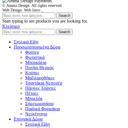
© Amma Design. All rights reserved.
Web Design: Web Intro _
Search
Start typing to see products you are looking for.
Κλείσιμο
Search
Σχολικά Είδη
Προσωποποιημένα Δώρα
Φούτερ
Φωτιστικά
Μπουκάλια
Ποτήρι Θερμός
Κούπες
Μαξιλαροθήκες
Τσαντάκια Νεσεσέρ
Πάνινες Τσάντες
Πέτρες
Μπρελόκ
Σημειωματάρια
Παιδικά Φορμάκια
Νεογέννητο
Εποχιακά Δώρα
Σχολικά Είδη