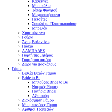
Κασετίνες
Μπουκάλια
Τάπερ Φαγητού
Μαχαιροπήρουνα
Πετσέτες
Σουπλά με Πλαστικοποίηση
Μπρελόκ
Χριστούγεννα
Γούρια
Άγιος Βαλεντίνος
Πάσχα
ΛΑΜΠΑΔΕΣ
Γιορτή της μητέρας
Γιορτή του πατέρα
Δώρα για Δασκάλους
Γάμος
Βιβλία Ευχών Γάμου
Bride to Be
Μπλούζες Bride to Be
Νυφικές Ρόμπες
Ποτήρια Bridal
Αξεσουάρ
Διακόσμηση Γάμου
Μπομπονιέρες Γάμου
Αριθμοί Τραπεζιών