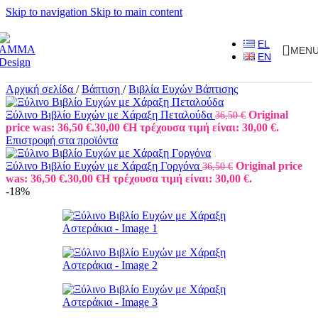
Skip to navigation
Skip to main content
EL
MEN
EN
Αρχική σελίδα
/
Βάπτιση
/
Βιβλία Ευχών Βάπτισης
Ξύλινο Βιβλίο Ευχών με Χάραξη Πεταλούδα
Original
36,50
€
price was: 36,50 €.
30,00
€
Η τρέχουσα τιμή είναι: 30,00 €.
Επιστροφή στα προϊόντα
Ξύλινο Βιβλίο Ευχών με Χάραξη Γοργόνα
Original price
36,50
€
was: 36,50 €.
30,00
€
Η τρέχουσα τιμή είναι: 30,00 €.
-18%