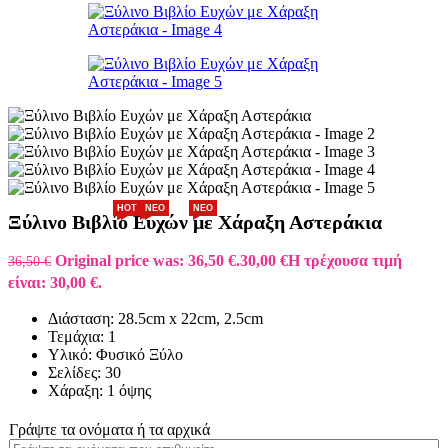
HOT
ΗΟΤ
NEW
NEW
NEO
NEO
Ξύλινο Βιβλίο Ευχών με Χάραξη Αστεράκια
Original price was: 36,50 €.
30,00
€
Η τρέχουσα τιμή
36,50
€
είναι: 30,00 €.
Διάσταση: 28.5cm x 22cm, 2.5cm
Τεμάχια: 1
Υλικό: Φυσικό Ξύλο
Σελίδες: 30
Χάραξη: 1 όψης
Γράψτε τα ονόματα ή τα αρχικά