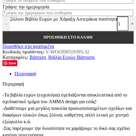
Γράψτε την ημερομηνία
Ξύλινο Βιβλίο Ευχών με Χάραξη Αστεράκια ποσότητα
-
+
ΠΡΟΣΘΉΚΗ ΣΤΟ ΚΑΛΆΘΙ
Προσθήκη στα αγαπημένα
Κωδικός προϊόντος:
V-WOOD0519395-32
Κατηγορίες:
Βάπτιση
,
Βιβλία Ευχών Βάπτισης
Save
Περιγραφή
Περιγραφή
-Τα βιβλία ευχών (ευχολόγια) σχεδιάζονται αποκλειστικά από το
σχεδιαστικό τμήμα του AMMA design για εσάς!
-Διαθέτουμε μια μεγάλη ποικιλία προσωποποιημένων σχεδίων και
διαφόρων υλικών όπως ξύλινα, καθρέπτη, απλό λευκό με χοντρό
εξώφυλλο κ.ά.
-Σας παρέχουμε την δυνατότητα να χαράξουμε το δικό σας σχέδιο
κατόπιν συνεννόησης.