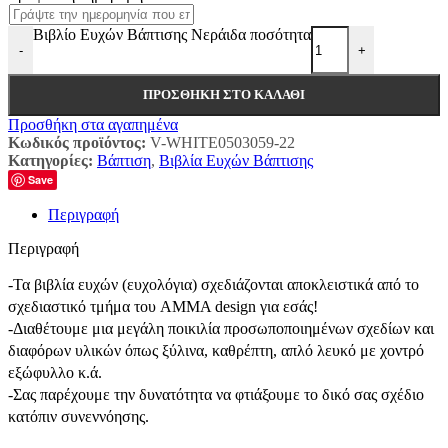
Βιβλίο Ευχών Βάπτισης Νεράιδα ποσότητα
-
+
ΠΡΟΣΘΉΚΗ ΣΤΟ ΚΑΛΆΘΙ
Προσθήκη στα αγαπημένα
Κωδικός προϊόντος:
V-WHITE0503059-22
Κατηγορίες:
Βάπτιση
,
Βιβλία Ευχών Βάπτισης
Save
Περιγραφή
Περιγραφή
-Τα βιβλία ευχών (ευχολόγια) σχεδιάζονται αποκλειστικά από το
σχεδιαστικό τμήμα του AMMA design για εσάς!
-Διαθέτουμε μια μεγάλη ποικιλία προσωποποιημένων σχεδίων και
διαφόρων υλικών όπως ξύλινα, καθρέπτη, απλό λευκό με χοντρό
εξώφυλλο κ.ά.
-Σας παρέχουμε την δυνατότητα να φτιάξουμε το δικό σας σχέδιο
κατόπιν συνεννόησης.