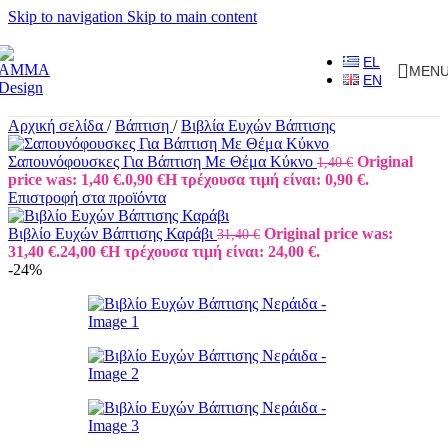
Skip to navigation
Skip to main content
EL
MEN
EN
Αρχική σελίδα
/
Βάπτιση
/
Βιβλία Ευχών Βάπτισης
Σαπουνόφουσκες Για Βάπτιση Με Θέμα Κύκνο
Original
1,40
€
price was: 1,40 €.
0,90
€
Η τρέχουσα τιμή είναι: 0,90 €.
Επιστροφή στα προϊόντα
Βιβλίο Ευχών Βάπτισης Καράβι
Original price was:
31,40
€
31,40 €.
24,00
€
Η τρέχουσα τιμή είναι: 24,00 €.
-24%