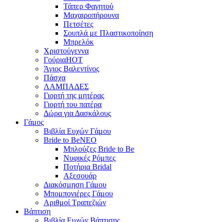
Τάπερ Φαγητού
Μαχαιροπήρουνα
Πετσέτες
Σουπλά με Πλαστικοποίηση
Μπρελόκ
Χριστούγεννα
Γούρια
HOT
Άγιος Βαλεντίνος
Πάσχα
ΛΑΜΠΑΔΕΣ
Γιορτή της μητέρας
Γιορτή του πατέρα
Δώρα για Δασκάλους
Γάμος
Βιβλία Ευχών Γάμου
Bride to Be
NEO
Μπλούζες Bride to Be
Νυφικές Ρόμπες
Ποτήρια Bridal
Αξεσουάρ
Διακόσμηση Γάμου
Μπομπονιέρες Γάμου
Αριθμοί Τραπεζιών
Βάπτιση
Βιβλία Ευχών Βάπτισης