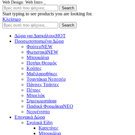
Web Design: Web Intro _
Search
Start typing to see products you are looking for.
Κλείσιμο
Search
Δώρα για Δασκάλους
HOT
Προσωποποιημένα Δώρα
Φούτερ
NEW
Φωτιστικά
NEW
Μπουκάλια
Ποτήρι Θερμός
Κούπες
Μαξιλαροθήκες
Τσαντάκια Νεσεσέρ
Πάνινες Τσάντες
Πέτρες
Μπρελόκ
Σημειωματάρια
Παιδικά Φορμάκια
NEO
Νεογέννητο
Εποχιακά Δώρα
Σχολικά Είδη
Κασετίνες
Μπουκάλια