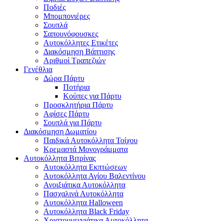
Ποδιές
Μπομπονιέρες
Σουπλά
Σαπουνόφουσκες
Αυτοκόλλητες Ετικέτες
Διακόσμηση Βάπτισης
Αριθμοί Τραπεζιών
Γενέθλια
Δώρα Πάρτυ
Ποτήρια
Κούπες για Πάρτυ
Προσκλητήρια Πάρτυ
Αφίσες Πάρτυ
Σουπλά για Πάρτυ
Διακόσμηση Δωματίου
Παιδικά Αυτοκόλλητα Τοίχου
Κρεμαστά Μονογράμματα
Αυτοκόλλητα Βιτρίνας
Αυτοκόλλητα Εκπτώσεων
Αυτοκόλλητα Αγίου Βαλεντίνου
Ανοιξιάτικα Αυτοκόλλητα
Πασχαλινά Αυτοκόλλητα
Αυτοκόλλητα Halloween
Αυτοκόλλητα Black Friday
Χριστουγεννιάτικα Αυτοκόλλητα