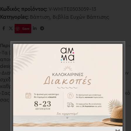
Κωδικός προϊόντος:
V-WHITE0503059-13
Κατηγορίες:
Βάπτιση
,
Βιβλία Ευχών Βάπτισης
Save
Περιγραφή
-Τα βιβλία ευχών (ευχολόγια) σχεδιάζονται
αποκλειστικά από το σχεδιαστικό τμήμα του AMMA
design για εσάς!
-Διαθέτουμε μια μεγάλη ποικιλία προσωποποιημένων
σχεδίων και διαφόρων υλικών όπως ξύλινα,
καθρέπτη, απλό λευκό με χοντρό εξώφυλλο κ.ά.
-Σας παρέχουμε την δυνατότητα να φτιάξουμε το δικό
σας σχέδιο κατόπιν συνεννόησης.