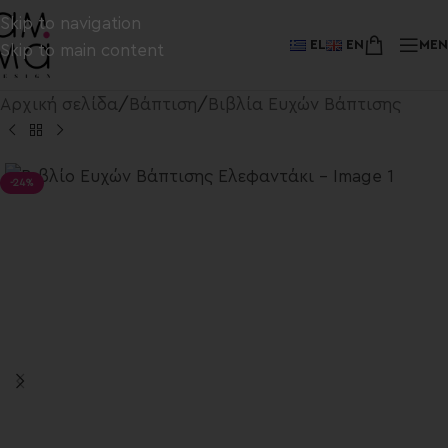
Skip to navigation
EL
EN
ME
Skip to main content
Αρχική σελίδα
/
Βάπτιση
/
Βιβλία Ευχών Βάπτισης
-24%