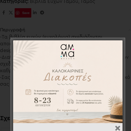
Κατηγορίες:
Βιβλία Ευχών Γάμου
,
Γάμος
Save
Περιγραφή
-Τα βιβλία ευχών (ευχολόγια) σχεδιάζονται
αποκλειστικά από το σχεδιαστικό τμήμα του AMMA
design για εσάς!
-Διαθέτουμε μια μεγάλη ποικιλία προσωποποιημένων
σχεδίων και διαφόρων υλικών όπως ξύλινα,
καθρέπτη, απλό λευκό με χοντρό εξώφυλλο κ.ά.
-Σας παρέχουμε την δυνατότητα να φτιάξουμε το δικό
σας σχέδιο κατόπιν συνεννόησης.
Σχετικά προϊόντα