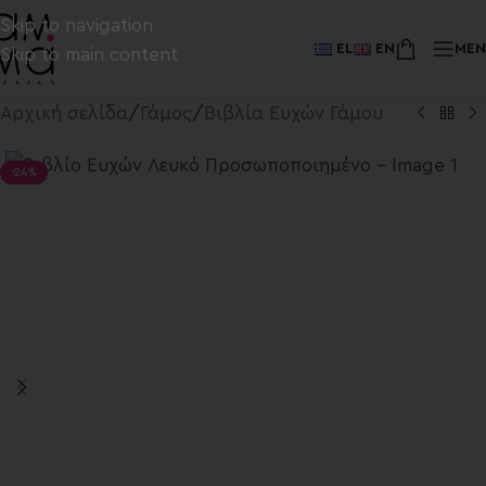
Skip to navigation
EL
EN
ME
Skip to main content
Αρχική σελίδα
/
Γάμος
/
Βιβλία Ευχών Γάμου
-24%