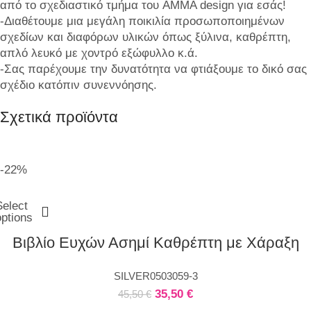
από το σχεδιαστικό τμήμα του AMMA design για εσάς!
-Διαθέτουμε μια μεγάλη ποικιλία προσωποποιημένων
σχεδίων και διαφόρων υλικών όπως ξύλινα, καθρέπτη,
απλό λευκό με χοντρό εξώφυλλο κ.ά.
-Σας παρέχουμε την δυνατότητα να φτιάξουμε το δικό σας
σχέδιο κατόπιν συνεννόησης.
Σχετικά προϊόντα
-22%
Select
options
Βιβλίο Ευχών Ασημί Καθρέπτη με Χάραξη
SILVER0503059-3
35,50
€
45,50
€