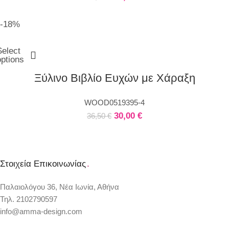
-18%
Select
options
Ξύλινο Βιβλίο Ευχών με Χάραξη
WOOD0519395-4
30,00
€
36,50
€
Στοιχεία Επικοινωνίας
.
Παλαιολόγου 36, Νέα Ιωνία, Αθήνα
Τηλ. 2102790597
info@amma-design.com