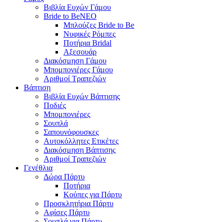
Βιβλία Ευχών Γάμου
Bride to Be
NEO
Μπλούζες Bride to Be
Νυφικές Ρόμπες
Ποτήρια Bridal
Αξεσουάρ
Διακόσμηση Γάμου
Μπομπονιέρες Γάμου
Αριθμοί Τραπεζιών
Βάπτιση
Βιβλία Ευχών Βάπτισης
Ποδιές
Μπομπονιέρες
Σουπλά
Σαπουνόφουσκες
Αυτοκόλλητες Ετικέτες
Διακόσμηση Βάπτισης
Αριθμοί Τραπεζιών
Γενέθλια
Δώρα Πάρτυ
Ποτήρια
Κούπες για Πάρτυ
Προσκλητήρια Πάρτυ
Αφίσες Πάρτυ
Σουπλά για Πάρτυ