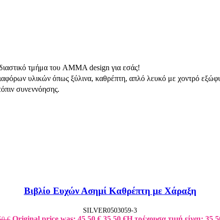
χεδιαστικό τμήμα του AMMA design για εσάς!
ιαφόρων υλικών όπως ξύλινα, καθρέπτη, απλό λευκό με χοντρό εξώφυ
τόπιν συνεννόησης.
Βιβλίο Ευχών Ασημί Καθρέπτη με Χάραξη
SILVER0503059-3
Original price was: 45,50 €.
35,50
€
Η τρέχουσα τιμή είναι: 35,5
50
€