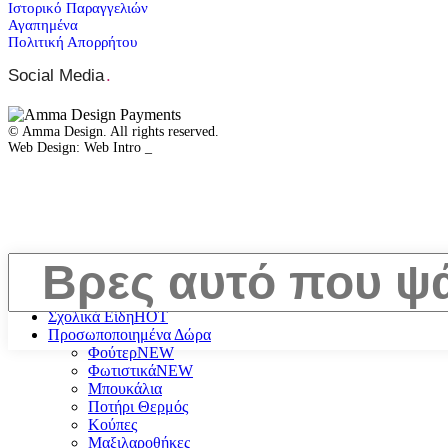
Ιστορικό Παραγγελιών
Αγαπημένα
Πολιτική Απορρήτου
Social Media
.
© Amma Design. All rights reserved.
Web Design: Web Intro _
Κλείσιμο
Search
Σχολικά Είδη
ΗΟΤ
Προσωποποιημένα Δώρα
Φούτερ
NEW
Φωτιστικά
NEW
Μπουκάλια
Ποτήρι Θερμός
Κούπες
Μαξιλαροθήκες