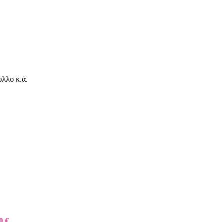
λλο κ.ά.
0 €.