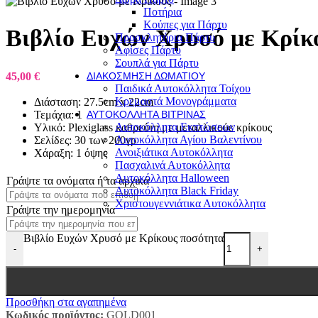
Ποτήρια
Κούπες για Πάρτυ
Βιβλίο Ευχών Χρυσό με Κρίκ
Προσκλητήρια Πάρτυ
Αφίσες Πάρτυ
Σουπλά για Πάρτυ
45,00
€
ΔΙΑΚΌΣΜΗΣΗ ΔΩΜΑΤΊΟΥ
Παιδικά Αυτοκόλλητα Τοίχου
Κρεμαστά Μονογράμματα
Διάσταση: 27.5cm x 22cm
Τεμάχια: 1
ΑΥΤΟΚΌΛΛΗΤΑ ΒΙΤΡΊΝΑΣ
Αυτοκόλλητα Εκπτώσεων
Υλικό: Plexiglass καθρεύτη με μεταλλικούε κρίκους
Αυτοκόλλητα Αγίου Βαλεντίνου
Σελίδες: 30 των 200γρ
Ανοιξιάτικα Αυτοκόλλητα
Χάραξη: 1 όψης
Πασχαλινά Αυτοκόλλητα
Αυτοκόλλητα Halloween
Γράψτε τα ονόματα ή τα αρχικά
Αυτοκόλλητα Black Friday
Χριστουγεννιάτικα Αυτοκόλλητα
Γράψτε την ημερομηνία
Βιβλίο Ευχών Χρυσό με Κρίκους ποσότητα
-
+
Προσθήκη στα αγαπημένα
Κωδικός προϊόντος:
GOLD001