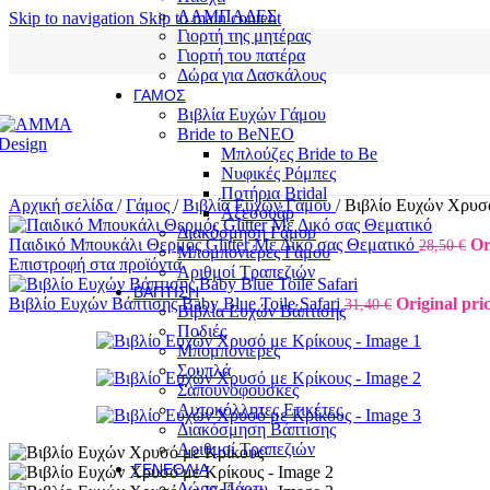
ΛΑΜΠΑΔΕΣ
Skip to navigation
Skip to main content
Γιορτή της μητέρας
Γιορτή του πατέρα
Δώρα για Δασκάλους
ΓΆΜΟΣ
Βιβλία Ευχών Γάμου
Bride to Be
NEO
Μπλούζες Bride to Be
Νυφικές Ρόμπες
Ποτήρια Bridal
Αρχική σελίδα
/
Γάμος
/
Βιβλία Ευχών Γάμου
/
Βιβλίο Ευχών Χρυσ
Αξεσουάρ
Διακόσμηση Γάμου
Παιδικό Μπουκάλι Θερμός Glitter Με Δικό σας Θεματικό
Or
28,50
€
Μπομπονιέρες Γάμου
Επιστροφή στα προϊόντα
Αριθμοί Τραπεζιών
ΒΆΠΤΙΣΗ
Βιβλίο Ευχών Βάπτισης Baby Blue Toile Safari
Original pric
31,40
€
Βιβλία Ευχών Βάπτισης
Ποδιές
Μπομπονιέρες
Σουπλά
Σαπουνόφουσκες
Αυτοκόλλητες Ετικέτες
Διακόσμηση Βάπτισης
Αριθμοί Τραπεζιών
ΓΕΝΈΘΛΙΑ
Δώρα Πάρτυ