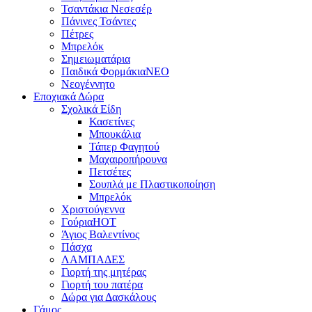
Τσαντάκια Νεσεσέρ
Πάνινες Τσάντες
Πέτρες
Μπρελόκ
Σημειωματάρια
Παιδικά Φορμάκια
NEO
Νεογέννητο
Εποχιακά Δώρα
Σχολικά Είδη
Κασετίνες
Μπουκάλια
Τάπερ Φαγητού
Μαχαιροπήρουνα
Πετσέτες
Σουπλά με Πλαστικοποίηση
Μπρελόκ
Χριστούγεννα
Γούρια
HOT
Άγιος Βαλεντίνος
Πάσχα
ΛΑΜΠΑΔΕΣ
Γιορτή της μητέρας
Γιορτή του πατέρα
Δώρα για Δασκάλους
Γάμος