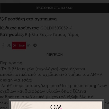
ΠΡΟΣΘΉΚΗ ΣΤΟ ΚΑΛΆΘΙ
Προσθήκη στα αγαπημένα
Κωδικός προϊόντος:
GOLD0503059-4
Κατηγορίες:
Βιβλία Ευχών Γάμου
,
Γάμος
Save
ΠΕΡΙΓΡΑΦΉ
Περιγραφή
-Τα βιβλία ευχών (ευχολόγια) σχεδιάζονται
αποκλειστικά από το σχεδιαστικό τμήμα του AMMA
design για εσάς!
-Διαθέτουμε μια μεγάλη ποικιλία προσωποποιημένων
σχεδίων και διαφόρων υλικών όπως ξύλινα,
καθρέπτη, απλό λευκό με χοντρό εξώφυλλο κ.ά.
-Σας παρέχουμε την δυνατότητα να χαράξουμε το δικό
σας σχέδιο κατόπιν συνεννόησης.