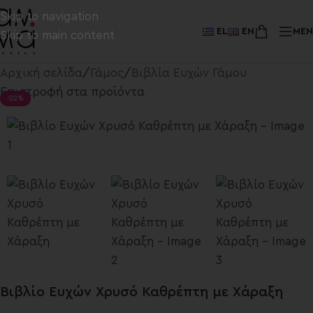
Skip to navigation
EL
EN
ME
Skip to main content
Αρχική σελίδα
/
Γάμος
/
Βιβλία Ευχών Γάμου
Επιστροφή στα προϊόντα
-22%
Βιβλίο Ευχών Χρυσό Καθρέπτη με Χάραξη