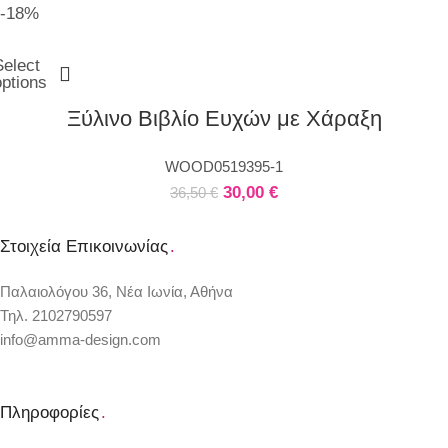
-18%
Select
options
Ξύλινο Βιβλίο Ευχών με Χάραξη
WOOD0519395-1
30,00
€
36,50
€
Στοιχεία Επικοινωνίας
.
Παλαιολόγου 36, Νέα Ιωνία, Αθήνα
Τηλ. 2102790597
info@amma-design.com
Πληροφορίες
.