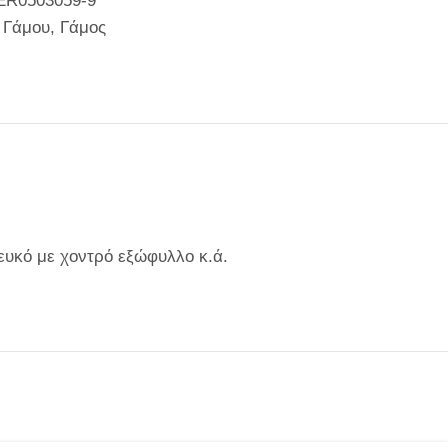
ER0503059-9
 Γάμου
,
Γάμος
ευκό με χοντρό εξώφυλλο κ.ά.