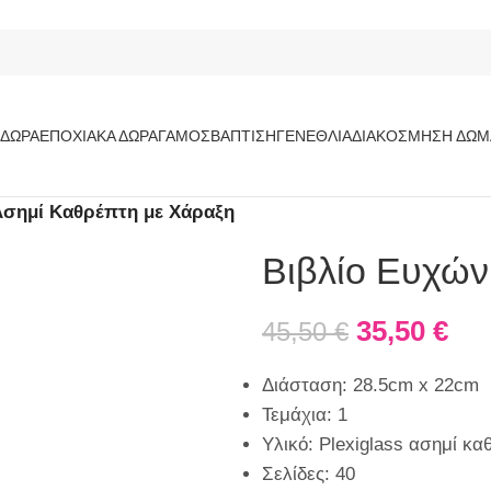
ΔΏΡΑ
ΕΠΟΧΙΑΚΆ ΔΏΡΑ
ΓΆΜΟΣ
ΒΆΠΤΙΣΗ
ΓΕΝΈΘΛΙΑ
ΔΙΑΚΌΣΜΗΣΗ ΔΩΜ
Ασημί Καθρέπτη με Χάραξη
Βιβλίο Ευχών
35,50
€
45,50
€
Διάσταση: 28.5cm x 22cm
Τεμάχια: 1
Υλικό: Plexiglass ασημί κ
Σελίδες: 40