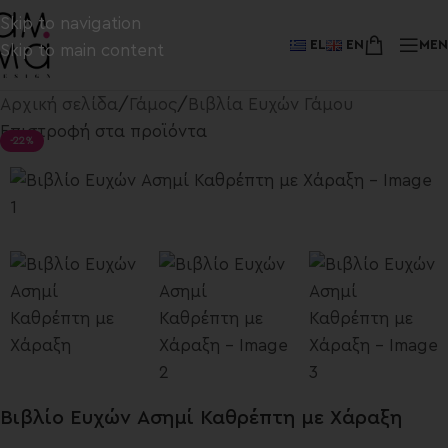
Skip to navigation
EL
EN
ME
Skip to main content
Αρχική σελίδα
/
Γάμος
/
Βιβλία Ευχών Γάμου
Επιστροφή στα προϊόντα
-22%
Βιβλίο Ευχών Ασημί Καθρέπτη με Χάραξη