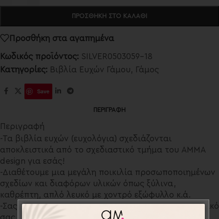
ΠΡΟΣΘΉΚΗ ΣΤΟ ΚΑΛΆΘΙ
Προσθήκη στα αγαπημένα
Κωδικός προϊόντος:
SILVER0503059-18
Κατηγορίες:
Βιβλία Ευχών Γάμου
,
Γάμος
Save
ΠΕΡΙΓΡΑΦΉ
Περιγραφή
-Τα βιβλία ευχών (ευχολόγια) σχεδιάζονται
αποκλειστικά από το σχεδιαστικό τμήμα του AMMA
design για εσάς!
-Διαθέτουμε μια μεγάλη ποικιλία προσωποποιημένων
σχεδίων και διαφόρων υλικών όπως ξύλινα,
καθρέπτη, απλό λευκό με χοντρό εξώφυλλο κ.ά.
-Σας παρέχουμε την δυνατότητα να χαράξουμε το δικό
σας σχέδιο κατόπιν συνεννόησης.