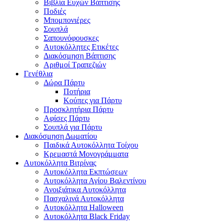
Βιβλία Ευχών Βάπτισης
Ποδιές
Μπομπονιέρες
Σουπλά
Σαπουνόφουσκες
Αυτοκόλλητες Ετικέτες
Διακόσμηση Βάπτισης
Αριθμοί Τραπεζιών
Γενέθλια
Δώρα Πάρτυ
Ποτήρια
Κούπες για Πάρτυ
Προσκλητήρια Πάρτυ
Αφίσες Πάρτυ
Σουπλά για Πάρτυ
Διακόσμηση Δωματίου
Παιδικά Αυτοκόλλητα Τοίχου
Κρεμαστά Μονογράμματα
Αυτοκόλλητα Βιτρίνας
Αυτοκόλλητα Εκπτώσεων
Αυτοκόλλητα Αγίου Βαλεντίνου
Ανοιξιάτικα Αυτοκόλλητα
Πασχαλινά Αυτοκόλλητα
Αυτοκόλλητα Halloween
Αυτοκόλλητα Black Friday