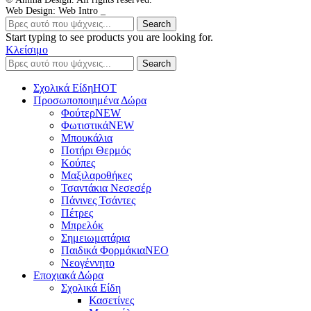
Web Design: Web Intro _
Search
Start typing to see products you are looking for.
Κλείσιμο
Search
Σχολικά Είδη
ΗΟΤ
Προσωποποιημένα Δώρα
Φούτερ
NEW
Φωτιστικά
NEW
Μπουκάλια
Ποτήρι Θερμός
Κούπες
Μαξιλαροθήκες
Τσαντάκια Νεσεσέρ
Πάνινες Τσάντες
Πέτρες
Μπρελόκ
Σημειωματάρια
Παιδικά Φορμάκια
NEO
Νεογέννητο
Εποχιακά Δώρα
Σχολικά Είδη
Κασετίνες