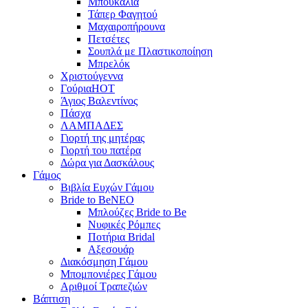
Μπουκάλια
Τάπερ Φαγητού
Μαχαιροπήρουνα
Πετσέτες
Σουπλά με Πλαστικοποίηση
Μπρελόκ
Χριστούγεννα
Γούρια
HOT
Άγιος Βαλεντίνος
Πάσχα
ΛΑΜΠΑΔΕΣ
Γιορτή της μητέρας
Γιορτή του πατέρα
Δώρα για Δασκάλους
Γάμος
Βιβλία Ευχών Γάμου
Bride to Be
NEO
Μπλούζες Bride to Be
Νυφικές Ρόμπες
Ποτήρια Bridal
Αξεσουάρ
Διακόσμηση Γάμου
Μπομπονιέρες Γάμου
Αριθμοί Τραπεζιών
Βάπτιση