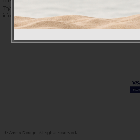
Παλαιολόγου 36, Νέα Ιωνία, Αθήνα
Τρόποι Πληρ
Τηλ. 2102790597
Τρόποι Αποστ
info@amma-design.com
Πολιτική Επι
Όροι Χρήσης
© Amma Design. All rights reserved.