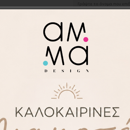
-
+
Προσθήκη στα αγαπημ
Κωδικός προϊόντος:
APR2
Κατηγορίες:
Βάπτιση
,
Ποδ
Save
ΠΕΡΙΓΡΑΦΉ
 από το AMMA design για εσάς!
χεδίων για την ξεχωριστή αυτή ημέρα.
 σας σχέδιο / θεματικό βάπτισης κατόπιν συνεννόηση