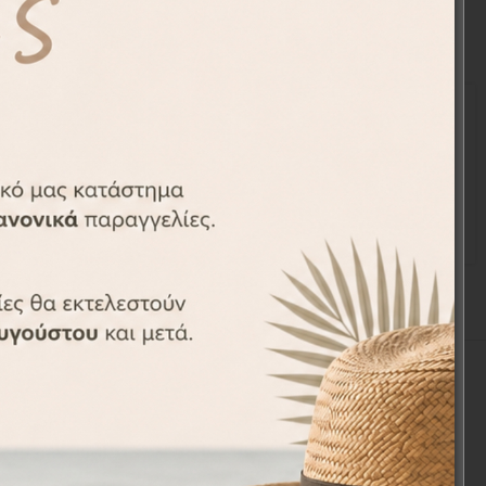
-37%
πποπόταμο
Ποδιά Βάπτισης Μονόκερος
APR2010-6
€
18,90
€
29,90
€
Social Media
.