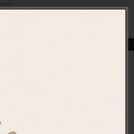
ΠΡΟΣΘΉΚΗ ΣΤΟ ΚΑΛΆΘΙ
ένα
010-41
ιές
ς.