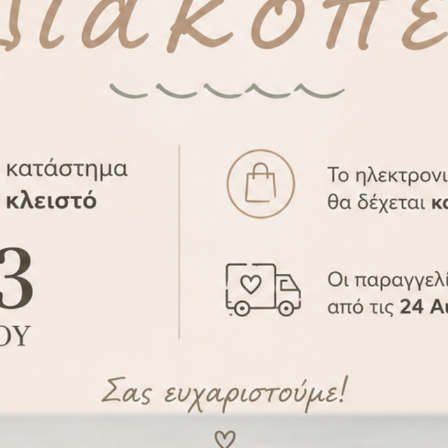
-37%
τισης η Καλύτερη Νονά
Ποδιά Βάπτισης με Ι
APR2010-16
APR2010-14
18,90
€
18,90
29,90
€
29,90
€
ες
.
Λογαριασμός
.