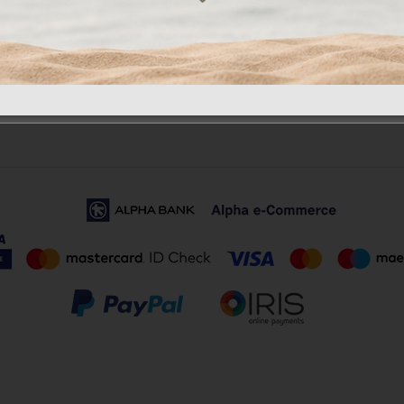
ωμής
Ο Λογαριασμός Μου
ολής
Ιστορικό Παραγγελιών
στροφών
Αγαπημένα
Πολιτική Απορρήτου