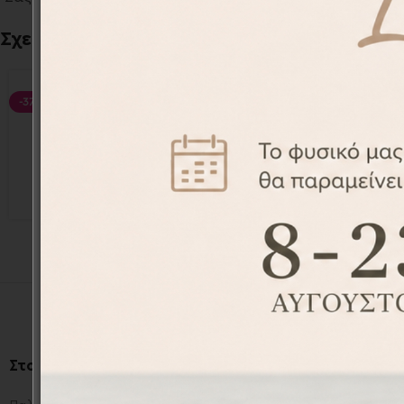
Σχετικά προϊόντα
-37%
-37%
Ποδιά Βάπτισης Νονάς
Ποδιά Βάπ
APR2010-23
18,90
€
29,90
€
Στοιχεία Επικοινωνίας
.
Πληροφορί