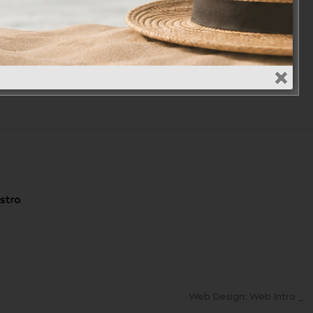
Web Design: Web Intro _