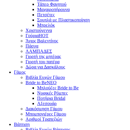
Τάπερ Φαγητού
Μαχαιροπήρουνα
Πετσέτες
Σουπλά με Πλαστικοποίηση
Μπρελόκ
Χριστούγεννα
Γούρια
HOT
Άγιος Βαλεντίνος
Πάσχα
ΛΑΜΠΑΔΕΣ
Γιορτή της μητέρας
Γιορτή του πατέρα
Δώρα για Δασκάλους
Γάμος
Βιβλία Ευχών Γάμου
Bride to Be
NEO
Μπλούζες Bride to Be
Νυφικές Ρόμπες
Ποτήρια Bridal
Αξεσουάρ
Διακόσμηση Γάμου
Μπομπονιέρες Γάμου
Αριθμοί Τραπεζιών
Βάπτιση
Βιβλία Ευχών Βάπτισης