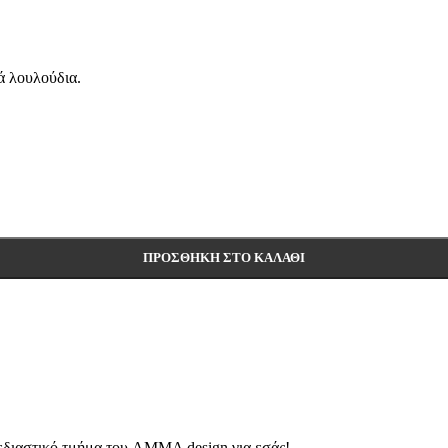
ά λουλούδια.
ΠΡΟΣΘΉΚΗ ΣΤΟ ΚΑΛΆΘΙ
εδιαστικό τμήμα του AMMA design για εσάς!