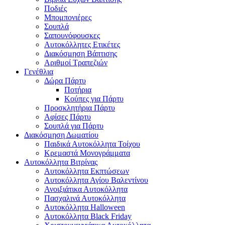
Ποδιές
Μπομπονιέρες
Σουπλά
Σαπουνόφουσκες
Αυτοκόλλητες Ετικέτες
Διακόσμηση Βάπτισης
Αριθμοί Τραπεζιών
Γενέθλια
Δώρα Πάρτυ
Ποτήρια
Κούπες για Πάρτυ
Προσκλητήρια Πάρτυ
Αφίσες Πάρτυ
Σουπλά για Πάρτυ
Διακόσμηση Δωματίου
Παιδικά Αυτοκόλλητα Τοίχου
Κρεμαστά Μονογράμματα
Αυτοκόλλητα Βιτρίνας
Αυτοκόλλητα Εκπτώσεων
Αυτοκόλλητα Αγίου Βαλεντίνου
Ανοιξιάτικα Αυτοκόλλητα
Πασχαλινά Αυτοκόλλητα
Αυτοκόλλητα Halloween
Αυτοκόλλητα Black Friday