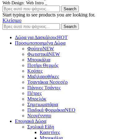
Web Design: Web Intro _
Search
Start typing to see products you are looking for.
Κλείσιμο
Search
Δώρα για Δασκάλους
HOT
Προσωποποιημένα Δώρα
Φούτερ
NEW
Φωτιστικά
NEW
Μπουκάλια
Ποτήρι Θερμός
Κούπες
Μαξιλαροθήκες
Τσαντάκια Νεσεσέρ
Πάνινες Τσάντες
Πέτρες
Μπρελόκ
Σημειωματάρια
Παιδικά Φορμάκια
NEO
Νεογέννητο
Εποχιακά Δώρα
Σχολικά Είδη
Κασετίνες
Μπουκάλια