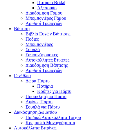
Ποτήρια Bridal
Αξεσουάρ
Διακόσμηση Γάμου
Μπομπονιέρες Γάμου
Αριθμοί Τραπεζιών
Βάπτιση
Βιβλία Ευχών Βάπτισης
Ποδιές
Μπομπονιέρες
Σουπλά
Σαπουνόφουσκες
Αυτοκόλλητες Ετικέτες
Διακόσμηση Βάπτισης
Αριθμοί Τραπεζιών
Γενέθλια
Δώρα Πάρτυ
Ποτήρια
Κούπες για Πάρτυ
Προσκλητήρια Πάρτυ
Αφίσες Πάρτυ
Σουπλά για Πάρτυ
Διακόσμηση Δωματίου
Παιδικά Αυτοκόλλητα Τοίχου
Κρεμαστά Μονογράμματα
Αυτοκόλλητα Βιτρίνας