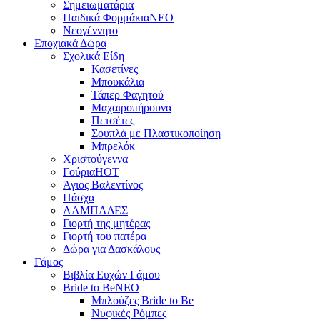
Σημειωματάρια
Παιδικά Φορμάκια
NEO
Νεογέννητο
Εποχιακά Δώρα
Σχολικά Είδη
Κασετίνες
Μπουκάλια
Τάπερ Φαγητού
Μαχαιροπήρουνα
Πετσέτες
Σουπλά με Πλαστικοποίηση
Μπρελόκ
Χριστούγεννα
Γούρια
HOT
Άγιος Βαλεντίνος
Πάσχα
ΛΑΜΠΑΔΕΣ
Γιορτή της μητέρας
Γιορτή του πατέρα
Δώρα για Δασκάλους
Γάμος
Βιβλία Ευχών Γάμου
Bride to Be
NEO
Μπλούζες Bride to Be
Νυφικές Ρόμπες