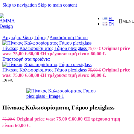
Skip to navigation
Skip to main content
EL
MEN
EN
Αρχική σελίδα
/
Γάμος
/
Διακόσμηση Γάμου
Πίνακας Καλωσορίσματος Γάμου plexiglass
Original price
75,00
€
was: 75,00 €.
60,00
€
Η τρέχουσα τιμή είναι: 60,00 €.
Επιστροφή στα προϊόντα
Πίνακας Καλωσορίσματος Γάμου plexiglass
Original price
75,00
€
was: 75,00 €.
60,00
€
Η τρέχουσα τιμή είναι: 60,00 €.
-20%
Πίνακας Καλωσορίσματος Γάμου plexiglass
Original price was: 75,00 €.
60,00
€
Η τρέχουσα τιμή
75,00
€
είναι: 60,00 €.