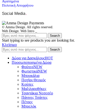
Αγαπημένα
Πολιτική Απορρήτου
Social Media
.
© Amma Design. All rights reserved.
Web Design: Web Intro _
Search
Start typing to see products you are looking for.
Κλείσιμο
Search
Δώρα για Δασκάλους
HOT
Προσωποποιημένα Δώρα
Φούτερ
NEW
Φωτιστικά
NEW
Μπουκάλια
Ποτήρι Θερμός
Κούπες
Μαξιλαροθήκες
Τσαντάκια Νεσεσέρ
Πάνινες Τσάντες
Πέτρες
Μπρελόκ