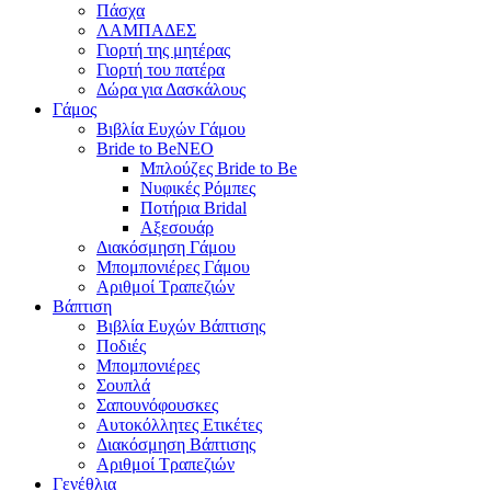
Πάσχα
ΛΑΜΠΑΔΕΣ
Γιορτή της μητέρας
Γιορτή του πατέρα
Δώρα για Δασκάλους
Γάμος
Βιβλία Ευχών Γάμου
Bride to Be
NEO
Μπλούζες Bride to Be
Νυφικές Ρόμπες
Ποτήρια Bridal
Αξεσουάρ
Διακόσμηση Γάμου
Μπομπονιέρες Γάμου
Αριθμοί Τραπεζιών
Βάπτιση
Βιβλία Ευχών Βάπτισης
Ποδιές
Μπομπονιέρες
Σουπλά
Σαπουνόφουσκες
Αυτοκόλλητες Ετικέτες
Διακόσμηση Βάπτισης
Αριθμοί Τραπεζιών
Γενέθλια