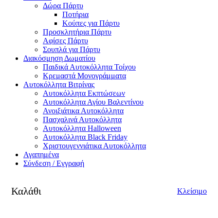
Δώρα Πάρτυ
Ποτήρια
Κούπες για Πάρτυ
Προσκλητήρια Πάρτυ
Αφίσες Πάρτυ
Σουπλά για Πάρτυ
Διακόσμηση Δωματίου
Παιδικά Αυτοκόλλητα Τοίχου
Κρεμαστά Μονογράμματα
Αυτοκόλλητα Βιτρίνας
Αυτοκόλλητα Εκπτώσεων
Αυτοκόλλητα Αγίου Βαλεντίνου
Ανοιξιάτικα Αυτοκόλλητα
Πασχαλινά Αυτοκόλλητα
Αυτοκόλλητα Halloween
Αυτοκόλλητα Black Friday
Χριστουγεννιάτικα Αυτοκόλλητα
Αγαπημένα
Σύνδεση / Εγγραφή
Καλάθι
Κλείσιμο