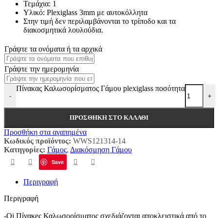
Τεμάχια: 1
Υλικό: Plexiglass 3mm με αυτοκόλλητα
Στην τιμή δεν περιλαμβάνονται το τρίποδο και τα
διακοσμητικά λουλούδια.
Γράψτε τα ονόματα ή τα αρχικά
Γράψτε την ημερομηνία
Πίνακας Καλωσορίσματος Γάμου plexiglass ποσότητα
-
+
ΠΡΟΣΘΉΚΗ ΣΤΟ ΚΑΛΆΘΙ
Προσθήκη στα αγαπημένα
Κωδικός προϊόντος:
WWS121314-14
Κατηγορίες:
Γάμος
,
Διακόσμηση Γάμου
Save
Περιγραφή
Περιγραφή
-Oi Πίνακeς Καλωσορίσματος σχεδιάζονται αποκλειστικά από το