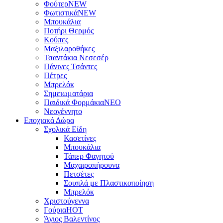
Φούτερ
NEW
Φωτιστικά
NEW
Μπουκάλια
Ποτήρι Θερμός
Κούπες
Μαξιλαροθήκες
Τσαντάκια Νεσεσέρ
Πάνινες Τσάντες
Πέτρες
Μπρελόκ
Σημειωματάρια
Παιδικά Φορμάκια
NEO
Νεογέννητο
Εποχιακά Δώρα
Σχολικά Είδη
Κασετίνες
Μπουκάλια
Τάπερ Φαγητού
Μαχαιροπήρουνα
Πετσέτες
Σουπλά με Πλαστικοποίηση
Μπρελόκ
Χριστούγεννα
Γούρια
HOT
Άγιος Βαλεντίνος