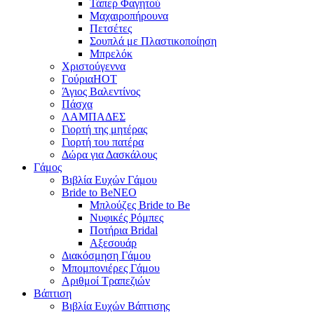
Τάπερ Φαγητού
Μαχαιροπήρουνα
Πετσέτες
Σουπλά με Πλαστικοποίηση
Μπρελόκ
Χριστούγεννα
Γούρια
HOT
Άγιος Βαλεντίνος
Πάσχα
ΛΑΜΠΑΔΕΣ
Γιορτή της μητέρας
Γιορτή του πατέρα
Δώρα για Δασκάλους
Γάμος
Βιβλία Ευχών Γάμου
Bride to Be
NEO
Μπλούζες Bride to Be
Νυφικές Ρόμπες
Ποτήρια Bridal
Αξεσουάρ
Διακόσμηση Γάμου
Μπομπονιέρες Γάμου
Αριθμοί Τραπεζιών
Βάπτιση
Βιβλία Ευχών Βάπτισης