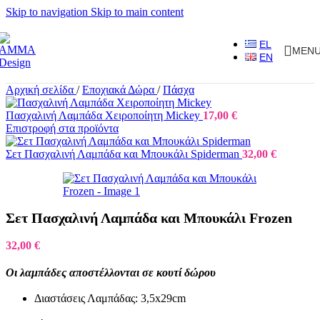
Skip to navigation
Skip to main content
EL
MEN
EN
Αρχική σελίδα
/
Εποχιακά Δώρα
/
Πάσχα
Πασχαλινή Λαμπάδα Χειροποίητη Mickey
17,00
€
Επιστροφή στα προϊόντα
Σετ Πασχαλινή Λαμπάδα και Μπουκάλι Spiderman
32,00
€
Σετ Πασχαλινή Λαμπάδα και Μπουκάλι Frozen
32,00
€
Οι λαμπάδες αποστέλλονται σε κουτί δώρου
Διαστάσεις Λαμπάδας: 3,5x29cm