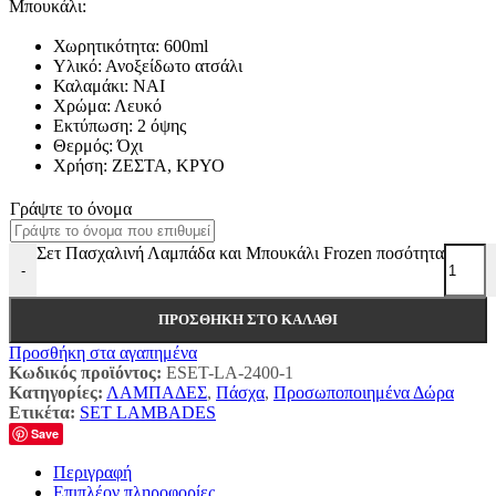
Μπουκάλι:
Χωρητικότητα: 600ml
Υλικό: Ανοξείδωτο ατσάλι
Καλαμάκι: ΝΑΙ
Χρώμα: Λευκό
Εκτύπωση: 2 όψης
Θερμός: Όχι
Χρήση: ΖΕΣΤΑ, ΚΡΥΟ
Γράψτε το όνομα
Σετ Πασχαλινή Λαμπάδα και Μπουκάλι Frozen ποσότητα
-
ΠΡΟΣΘΉΚΗ ΣΤΟ ΚΑΛΆΘΙ
Προσθήκη στα αγαπημένα
Κωδικός προϊόντος:
ESET-LA-2400-1
Κατηγορίες:
ΛΑΜΠΑΔΕΣ
,
Πάσχα
,
Προσωποποιημένα Δώρα
Ετικέτα:
SET LAMBADES
Save
Περιγραφή
Επιπλέον πληροφορίες