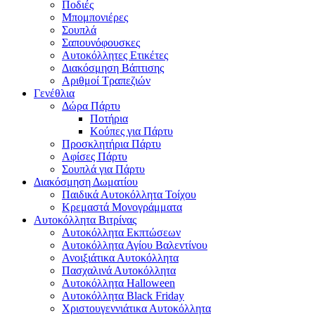
Ποδιές
Μπομπονιέρες
Σουπλά
Σαπουνόφουσκες
Αυτοκόλλητες Ετικέτες
Διακόσμηση Βάπτισης
Αριθμοί Τραπεζιών
Γενέθλια
Δώρα Πάρτυ
Ποτήρια
Κούπες για Πάρτυ
Προσκλητήρια Πάρτυ
Αφίσες Πάρτυ
Σουπλά για Πάρτυ
Διακόσμηση Δωματίου
Παιδικά Αυτοκόλλητα Τοίχου
Κρεμαστά Μονογράμματα
Αυτοκόλλητα Βιτρίνας
Αυτοκόλλητα Εκπτώσεων
Αυτοκόλλητα Αγίου Βαλεντίνου
Ανοιξιάτικα Αυτοκόλλητα
Πασχαλινά Αυτοκόλλητα
Αυτοκόλλητα Halloween
Αυτοκόλλητα Black Friday
Χριστουγεννιάτικα Αυτοκόλλητα