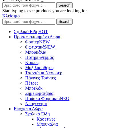
Search
Start typing to see products you are looking for.
Κλείσιμο
Search
Σχολικά Είδη
ΗΟΤ
Προσωποποιημένα Δώρα
Φούτερ
NEW
Φωτιστικά
NEW
Μπουκάλια
Ποτήρι Θερμός
Κούπες
Μαξιλαροθήκες
Τσαντάκια Νεσεσέρ
Πάνινες Τσάντες
Πέτρες
Μπρελόκ
Σημειωματάρια
Παιδικά Φορμάκια
NEO
Νεογέννητο
Εποχιακά Δώρα
Σχολικά Είδη
Κασετίνες
Μπουκάλια