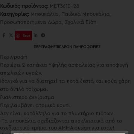
Κωδικός προϊόντος:
MET3610-28
Κατηγορίες:
Μπουκάλια
,
Παιδικά Μπουκάλια
,
Προσωποποιημένα Δώρα
,
Σχολικά Είδη
Save
ΠΕΡΙΓΡΑΦΉ
ΕΠΙΠΛΈΟΝ ΠΛΗΡΟΦΟΡΊΕΣ
Περιγραφή
Περιέχει 2 καπάκια Υψηλής ασφαλείας για αποφυγή
απωλειών υγρών.
Ιδανικό για να διατηρεί τα ποτά ζεστά και κρύα χάρη
στο διπλό τοίχωμα.
Γυαλιστερό φινίρισμα
Περιλαμβάνει ατομικό κουτί
Δεν είναι κατάλληλο για το πλυντήριο πιάτων
-Τα μπουκάλια σχεδιάζονται αποκλειστικά από το
σχεδιαστικό τμήμα του AMMA design για εσάς!