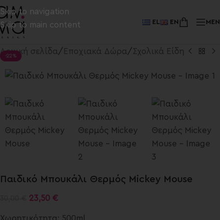
Skip to navigation
EL
EN
ME
Skip to main content
Αρχική σελίδα
/
Εποχιακά Δώρα
/
Σχολικά Είδη
-22%
Παιδικό Μπουκάλι Θερμός Mickey Mouse
23,50
€
30,00
€
Χωρητικότητα: 500ml