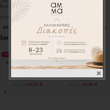
-Σας παρέχουμε την δυνατότητα να εκτυπώσουμε το
δικό σας σχέδιο κατόπιν συνεννόησης.
Επιπλέον πληροφορίες
ΔΩΡΑ ΓΙΑ
Για το παιδί
,
Για τους φίλους
Σχετικά προϊόντα
-19%
-20%
Αναμνηστικές κάρτες
Αναμνηστικές κάρτες
12τεμ. – Milestones
12τεμ. – Milestones
cards
cards
MIL001029
MIL001022
26,20
€
26,00
€
32,40
€
32,40
€