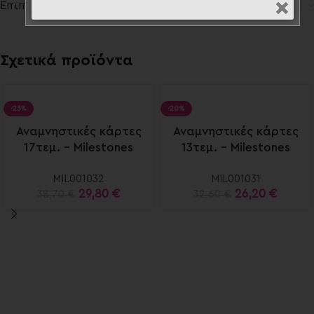
Επιπλέον πληροφορίες
Σχετικά προϊόντα
-23%
-20%
Αναμνηστικές κάρτες
Αναμνηστικές κάρτες
17τεμ. – Milestones
13τεμ. – Milestones
cards
cards
MIL001032
MIL001031
29,80
€
26,20
€
38,70
€
32,60
€