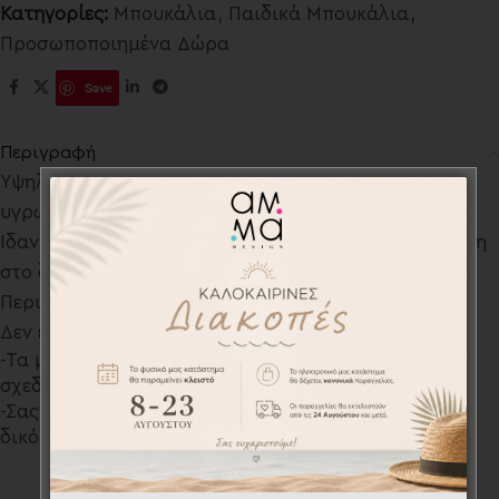
Κατηγορίες:
Μπουκάλια
,
Παιδικά Μπουκάλια
,
Προσωποποιημένα Δώρα
Save
Περιγραφή
Υψηλό καπάκι ασφαλείας για αποφυγή απωλειών
υγρών.
Ιδανικό για να διατηρεί τα ποτά ζεστά και κρύα χάρη
στο διπλό τοίχωμα.
Περιλαμβάνει ατομικό κουτί
Δεν είναι κατάλληλο για το πλυντήριο πιάτων
-Τα μπουκάλια σχεδιάζονται αποκλειστικά από το
σχεδιαστικό τμήμα του AMMA design για εσάς!
-Σας παρέχουμε την δυνατότητα να εκτυπώσουμε το
δικό σας σχέδιο κατόπιν συνεννόησης.