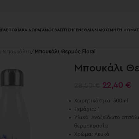
ΡΑ
ΕΠΟΧΙΑΚΆ ΔΏΡΑ
ΓΆΜΟΣ
ΒΆΠΤΙΣΗ
ΓΕΝΈΘΛΙΑ
ΔΙΑΚΌΣΜΗΣΗ ΔΩΜΑΤ
ά Μπουκάλια
/
Μπουκάλι Θερμός Floral
Μπουκάλι Θε
22,40
€
28,50
€
Χωρητικότητα: 500ml
Τεμάχια: 1
Υλικό: Ανοξείδωτο ατσάλ
θερμοκρασία.
Χρώμα: Λευκό