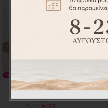
-19%
-20%
Αναμνηστικές κάρτες 12τεμ. –
Αναμνησ
Milestones cards
M
MIL001025
26,20
€
32,40
€