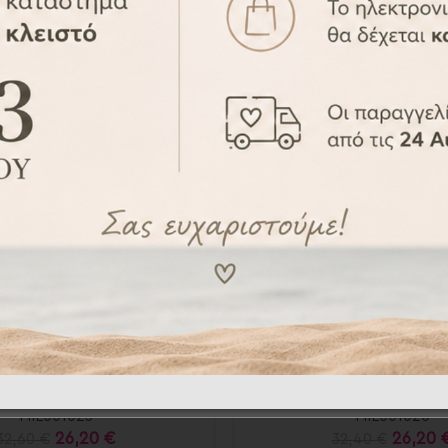
-19%
τικές κάρτες 13τεμ. –
Αναμνηστικές κάρτες 
ilestones cards
Milestones car
MIL001023
MIL001020
26,20
€
26,20
32,60
€
32,40
€