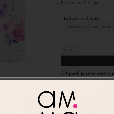
Εκτύπωση: 2 όψης
Γράψτε το όνομα
-
+
Προσθήκη στα αγαπημ
Κωδικός προϊόντος:
MET5
Κατηγορίες:
Μπουκάλια
,
Save