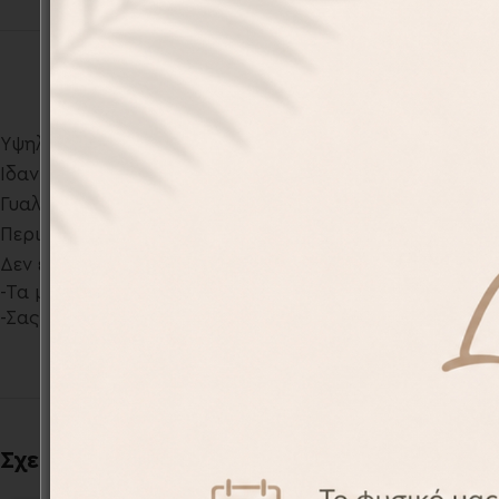
Υψηλό καπάκι ασφαλείας για αποφυγή απωλειών υγρώ
Ιδανικό για να διατηρεί τα ποτά ζεστά και κρύα χάρη 
Γυαλιστερό φινίρισμα
Περιλαμβάνει ατομικό κουτί
Δεν είναι κατάλληλο για το πλυντήριο πιάτων
-Τα μπουκάλια σχεδιάζονται αποκλειστικά από το σχε
-Σας παρέχουμε την δυνατότητα να εκτυπώσουμε το δι
Σχετικά προϊόντα