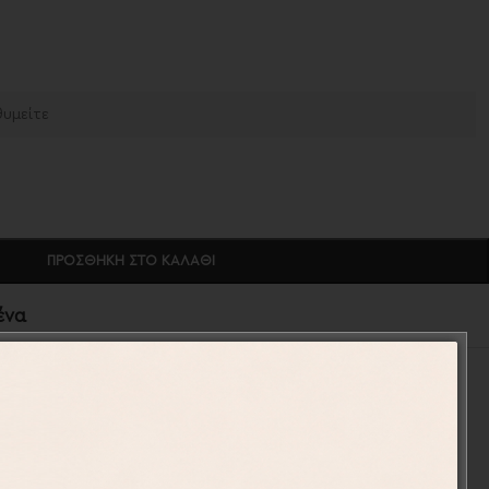
ΠΡΟΣΘΉΚΗ ΣΤΟ ΚΑΛΆΘΙ
ένα
003-80
Παιδικά Μπουκάλια
,
Προσωποποιημένα Δώρα