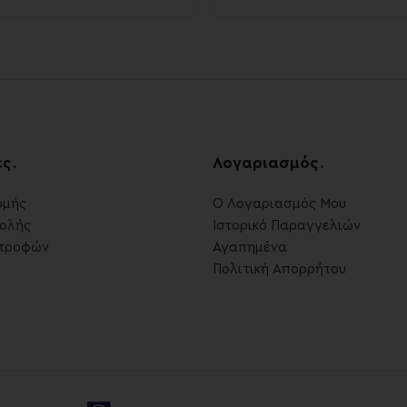
ες
.
Λογαριασμός
.
ωμής
Ο Λογαριασμός Μου
ολής
Ιστορικό Παραγγελιών
στροφών
Αγαπημένα
Πολιτική Απορρήτου