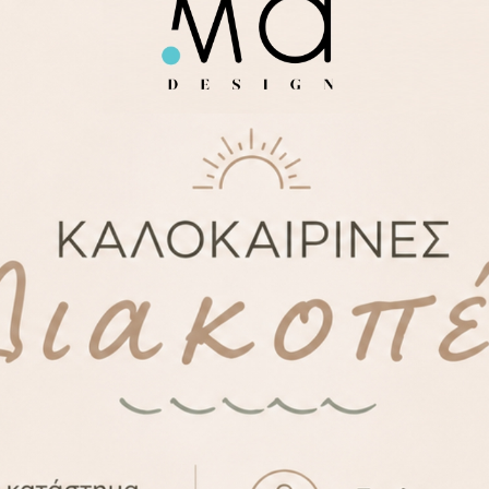
ΠΕΡΙΓΡΑΦΉ
ΕΠΙΠΛΈΟΝ ΠΛΗΡΟΦΟΡΊΕΣ
ν.
στο διπλό τοίχωμα.
διαστικό τμήμα του AMMA design για εσάς!
κό σας σχέδιο κατόπιν συνεννόησης.