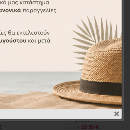
-19%
12τεμ. –
Αναμνηστικές κάρτες 12τεμ. –
ds
Milestones cards
MIL001013
€
28,50
€
35,40
€