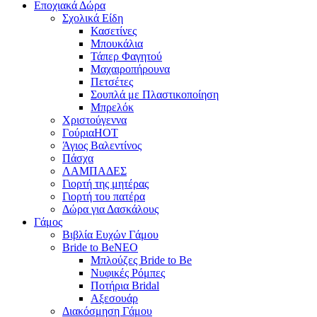
Εποχιακά Δώρα
Σχολικά Είδη
Κασετίνες
Μπουκάλια
Τάπερ Φαγητού
Μαχαιροπήρουνα
Πετσέτες
Σουπλά με Πλαστικοποίηση
Μπρελόκ
Χριστούγεννα
Γούρια
HOT
Άγιος Βαλεντίνος
Πάσχα
ΛΑΜΠΑΔΕΣ
Γιορτή της μητέρας
Γιορτή του πατέρα
Δώρα για Δασκάλους
Γάμος
Βιβλία Ευχών Γάμου
Bride to Be
NEO
Μπλούζες Bride to Be
Νυφικές Ρόμπες
Ποτήρια Bridal
Αξεσουάρ
Διακόσμηση Γάμου