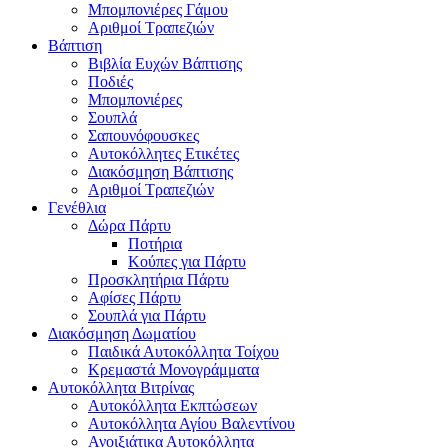
Μπομπονιέρες Γάμου
Αριθμοί Τραπεζιών
Βάπτιση
Βιβλία Ευχών Βάπτισης
Ποδιές
Μπομπονιέρες
Σουπλά
Σαπουνόφουσκες
Αυτοκόλλητες Ετικέτες
Διακόσμηση Βάπτισης
Αριθμοί Τραπεζιών
Γενέθλια
Δώρα Πάρτυ
Ποτήρια
Κούπες για Πάρτυ
Προσκλητήρια Πάρτυ
Αφίσες Πάρτυ
Σουπλά για Πάρτυ
Διακόσμηση Δωματίου
Παιδικά Αυτοκόλλητα Τοίχου
Κρεμαστά Μονογράμματα
Αυτοκόλλητα Βιτρίνας
Αυτοκόλλητα Εκπτώσεων
Αυτοκόλλητα Αγίου Βαλεντίνου
Ανοιξιάτικα Αυτοκόλλητα