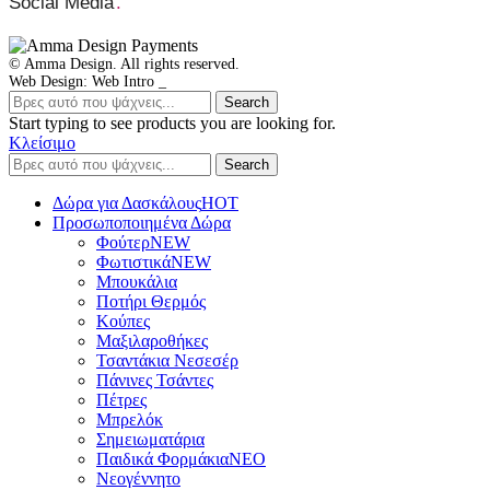
Social Media
.
© Amma Design. All rights reserved.
Web Design: Web Intro _
Search
Start typing to see products you are looking for.
Κλείσιμο
Search
Δώρα για Δασκάλους
HOT
Προσωποποιημένα Δώρα
Φούτερ
NEW
Φωτιστικά
NEW
Μπουκάλια
Ποτήρι Θερμός
Κούπες
Μαξιλαροθήκες
Τσαντάκια Νεσεσέρ
Πάνινες Τσάντες
Πέτρες
Μπρελόκ
Σημειωματάρια
Παιδικά Φορμάκια
NEO
Νεογέννητο