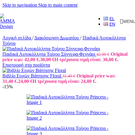
Skip to navigation
Skip to main content
EL
MEN
EN
Αρχική σελίδα
/
Διακόσμηση Δωματίου
/
Παιδικά Αυτοκόλλητα
Τοίχου
Παιδικά Αυτοκόλλητα Τοίχου Σύννεφα-Φεγγάρι
Original
42,00
€
price was: 42,00 €.
30,00
€
Η τρέχουσα τιμή είναι: 30,00 €.
Επιστροφή στα προϊόντα
Βιβλίο Ευχών Βάπτισης Floral
Original price was:
31,40
€
31,40 €.
24,00
€
Η τρέχουσα τιμή είναι: 24,00 €.
-15%