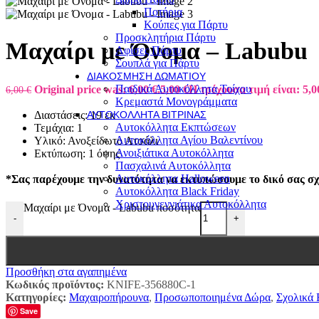
Ποτήρια
Κούπες για Πάρτυ
Προσκλητήρια Πάρτυ
Μαχαίρι με Όνομα – Labubu
Αφίσες Πάρτυ
Σουπλά για Πάρτυ
ΔΙΑΚΌΣΜΗΣΗ ΔΩΜΑΤΊΟΥ
Παιδικά Αυτοκόλλητα Τοίχου
Original price was: 6,00 €.
5,00
€
Η τρέχουσα τιμή είναι: 5,0
6,00
€
Κρεμαστά Μονογράμματα
Διαστάσεις: 19 εκ
ΑΥΤΟΚΌΛΛΗΤΑ ΒΙΤΡΊΝΑΣ
Αυτοκόλλητα Εκπτώσεων
Τεμάχια: 1
Αυτοκόλλητα Αγίου Βαλεντίνου
Υλικό: Ανοξείδωτο Ατσάλι
Ανοιξιάτικα Αυτοκόλλητα
Εκτύπωση: 1 όψης
Πασχαλινά Αυτοκόλλητα
Αυτοκόλλητα Halloween
*Σας παρέχουμε την δυνατότητα να εκτυπώσουμε το δικό σας σχ
Αυτοκόλλητα Black Friday
Χριστουγεννιάτικα Αυτοκόλλητα
Μαχαίρι με Όνομα - Labubu ποσότητα
-
+
Προσθήκη στα αγαπημένα
Κωδικός προϊόντος:
KNIFE-356880C-1
Κατηγορίες:
Μαχαιροπήρουνα
,
Προσωποποιημένα Δώρα
,
Σχολικά 
Save