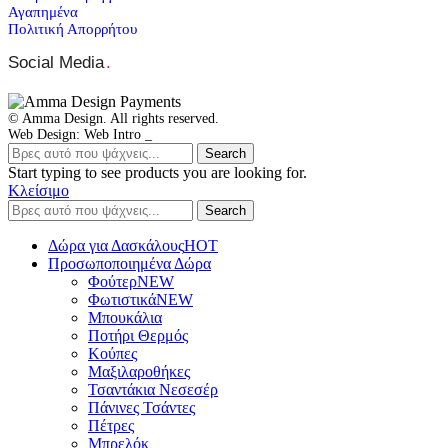
Αγαπημένα
Πολιτική Απορρήτου
Social Media
.
© Amma Design. All rights reserved.
Web Design: Web Intro _
Search
Start typing to see products you are looking for.
Κλείσιμο
Search
Δώρα για Δασκάλους
HOT
Προσωποποιημένα Δώρα
Φούτερ
NEW
Φωτιστικά
NEW
Μπουκάλια
Ποτήρι Θερμός
Κούπες
Μαξιλαροθήκες
Τσαντάκια Νεσεσέρ
Πάνινες Τσάντες
Πέτρες
Μπρελόκ