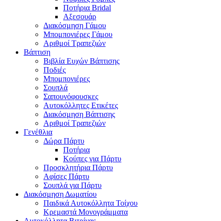
Ποτήρια Bridal
Αξεσουάρ
Διακόσμηση Γάμου
Μπομπονιέρες Γάμου
Αριθμοί Τραπεζιών
Βάπτιση
Βιβλία Ευχών Βάπτισης
Ποδιές
Μπομπονιέρες
Σουπλά
Σαπουνόφουσκες
Αυτοκόλλητες Ετικέτες
Διακόσμηση Βάπτισης
Αριθμοί Τραπεζιών
Γενέθλια
Δώρα Πάρτυ
Ποτήρια
Κούπες για Πάρτυ
Προσκλητήρια Πάρτυ
Αφίσες Πάρτυ
Σουπλά για Πάρτυ
Διακόσμηση Δωματίου
Παιδικά Αυτοκόλλητα Τοίχου
Κρεμαστά Μονογράμματα
Αυτοκόλλητα Βιτρίνας