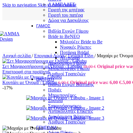
ΛΑΜΠΑΔΕΣ
Skip to navigation
Skip to main content
Γιορτή της μητέρας
Γιορτή του πατέρα
Δώρα για Δασκάλους
ΓΆΜΟΣ
Βιβλία Ευχών Γάμου
Bride to Be
NEO
Μπλούζες Bride to Be
Νυφικές Ρόμπες
Ποτήρια Bridal
Αρχική σελίδα
/
Εποχιακά Δώρα
/
Σχολικά Είδη
/
Μαχαίρι με Όνομα
Αξεσουάρ
Διακόσμηση Γάμου
Σετ Μαχαιροπήρουνα με Όνομα - Labubu
Original price was
18,00
€
Μπομπονιέρες Γάμου
Επιστροφή στα προϊόντα
Αριθμοί Τραπεζιών
ΒΆΠΤΙΣΗ
Κουτάλι με Όνομα - Labubu
Original price was: 6,00 €.
5,00
6,00
€
Βιβλία Ευχών Βάπτισης
-17%
Ποδιές
Μπομπονιέρες
Σουπλά
Σαπουνόφουσκες
Αυτοκόλλητες Ετικέτες
Διακόσμηση Βάπτισης
Αριθμοί Τραπεζιών
ΓΕΝΈΘΛΙΑ
Δώρα Πάρτυ