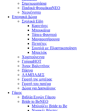
Σημειωματάρια
Παιδικά Φορμάκια
NEO
Νεογέννητο
Εποχιακά Δώρα
Σχολικά Είδη
Κασετίνες
Μπουκάλια
Τάπερ Φαγητού
Μαχαιροπήρουνα
Πετσέτες
Σουπλά με Πλαστικοποίηση
Μπρελόκ
Χριστούγεννα
Γούρια
HOT
Άγιος Βαλεντίνος
Πάσχα
ΛΑΜΠΑΔΕΣ
Γιορτή της μητέρας
Γιορτή του πατέρα
Δώρα για Δασκάλους
Γάμος
Βιβλία Ευχών Γάμου
Bride to Be
NEO
Μπλούζες Bride to Be
Νυφικές Ρόμπες