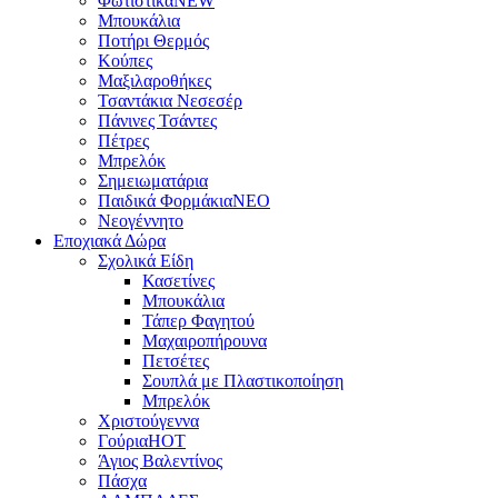
Φωτιστικά
NEW
Μπουκάλια
Ποτήρι Θερμός
Κούπες
Μαξιλαροθήκες
Τσαντάκια Νεσεσέρ
Πάνινες Τσάντες
Πέτρες
Μπρελόκ
Σημειωματάρια
Παιδικά Φορμάκια
NEO
Νεογέννητο
Εποχιακά Δώρα
Σχολικά Είδη
Κασετίνες
Μπουκάλια
Τάπερ Φαγητού
Μαχαιροπήρουνα
Πετσέτες
Σουπλά με Πλαστικοποίηση
Μπρελόκ
Χριστούγεννα
Γούρια
HOT
Άγιος Βαλεντίνος
Πάσχα