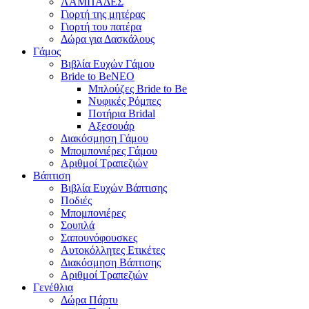
ΛΑΜΠΑΔΕΣ
Γιορτή της μητέρας
Γιορτή του πατέρα
Δώρα για Δασκάλους
Γάμος
Βιβλία Ευχών Γάμου
Bride to Be
NEO
Μπλούζες Bride to Be
Νυφικές Ρόμπες
Ποτήρια Bridal
Αξεσουάρ
Διακόσμηση Γάμου
Μπομπονιέρες Γάμου
Αριθμοί Τραπεζιών
Βάπτιση
Βιβλία Ευχών Βάπτισης
Ποδιές
Μπομπονιέρες
Σουπλά
Σαπουνόφουσκες
Αυτοκόλλητες Ετικέτες
Διακόσμηση Βάπτισης
Αριθμοί Τραπεζιών
Γενέθλια
Δώρα Πάρτυ