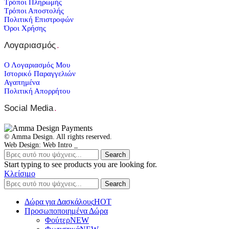
Τρόποι Πληρωμής
Τρόποι Αποστολής
Πολιτική Επιστροφών
Όροι Χρήσης
Λογαριασμός
.
Ο Λογαριασμός Μου
Ιστορικό Παραγγελιών
Αγαπημένα
Πολιτική Απορρήτου
Social Media
.
© Amma Design. All rights reserved.
Web Design: Web Intro _
Search
Start typing to see products you are looking for.
Κλείσιμο
Search
Δώρα για Δασκάλους
HOT
Προσωποποιημένα Δώρα
Φούτερ
NEW