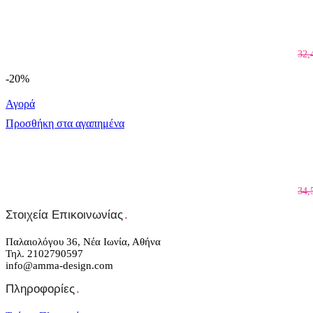
32,
-20%
Αγορά
Προσθήκη στα αγαπημένα
34,
Στοιχεία Επικοινωνίας
.
Παλαιολόγου 36, Νέα Ιωνία, Αθήνα
Τηλ. 2102790597
info@amma-design.com
Πληροφορίες
.