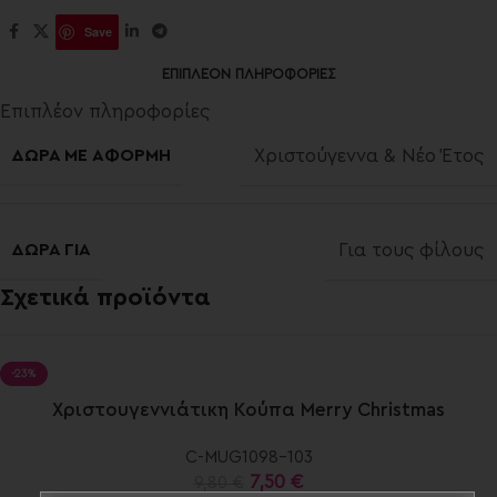
Save
ΕΠΙΠΛΈΟΝ ΠΛΗΡΟΦΟΡΊΕΣ
Επιπλέον πληροφορίες
ΔΩΡΑ ΜΕ ΑΦΟΡΜΗ
Χριστούγεννα & Νέο Έτος
ΔΩΡΑ ΓΙΑ
Για τους φίλους
Σχετικά προϊόντα
-23%
elect
Χριστουγεννιάτικη Κούπα Merry Christmas
ptions
C-MUG1098-103
7,50
€
9,80
€