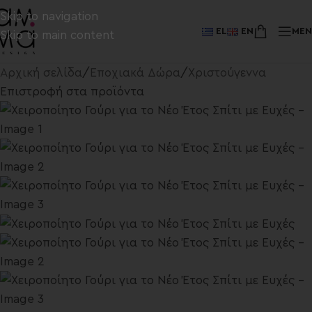
Skip to navigation
EL
EN
ME
Skip to main content
Αρχική σελίδα
/
Εποχιακά Δώρα
/
Χριστούγεννα
Επιστροφή στα προϊόντα