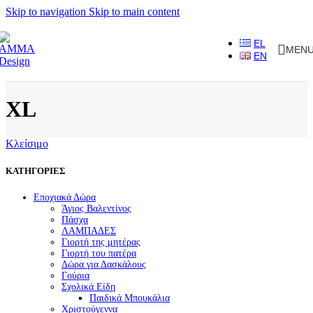
Skip to navigation
Skip to main content
EL
MEN
EN
XL
Κλείσιμο
ΚΑΤΗΓΟΡΙΕΣ
Εποχιακά Δώρα
Άγιος Βαλεντίνος
Πάσχα
ΛΑΜΠΑΔΕΣ
Γιορτή της μητέρας
Γιορτή του πατέρα
Δώρα για Δασκάλους
Γούρια
Σχολικά Είδη
Παιδικά Μπουκάλια
Χριστούγεννα