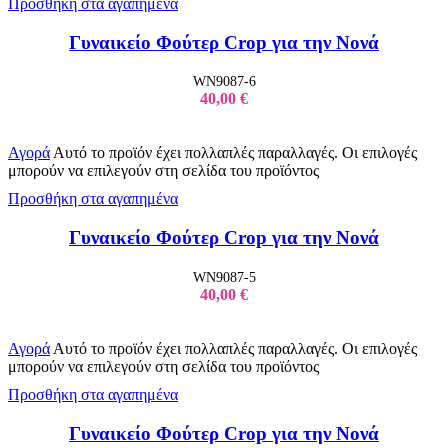
Προσθήκη στα αγαπημένα
Προσωποποιημένα Δώρα
Σουπλά με Πλαστικοποίηση
Γυναικείo Φούτερ Crop για την Νονά
Μαχαιροπήρουνα
Πετσέτες
Κασετίνες
WN9087-6
Φούτερ
40,00
€
Φωτιστικά
Παιδικά Φορμάκια
Τάπερ Φαγητού
Αγορά
Αυτό το προϊόν έχει πολλαπλές παραλλαγές. Οι επιλογές
Μπουκάλια
μπορούν να επιλεγούν στη σελίδα του προϊόντος
Μπρελόκ
Πάνινες Τσάντες
Προσθήκη στα αγαπημένα
Πέτρες
Ποτήρι Θερμός
Γυναικείo Φούτερ Crop για την Νονά
Σημειωματάρια
Τσαντάκια Νεσεσέρ
Νεογέννητο
WN9087-5
Κούπες
40,00
€
Μαξιλαροθήκες
Αγορά
Αυτό το προϊόν έχει πολλαπλές παραλλαγές. Οι επιλογές
μπορούν να επιλεγούν στη σελίδα του προϊόντος
Προσθήκη στα αγαπημένα
Γυναικείo Φούτερ Crop για την Νονά