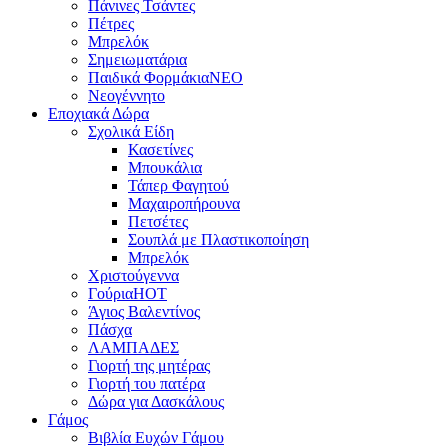
Πάνινες Τσάντες
Πέτρες
Μπρελόκ
Σημειωματάρια
Παιδικά Φορμάκια
NEO
Νεογέννητο
Εποχιακά Δώρα
Σχολικά Είδη
Κασετίνες
Μπουκάλια
Τάπερ Φαγητού
Μαχαιροπήρουνα
Πετσέτες
Σουπλά με Πλαστικοποίηση
Μπρελόκ
Χριστούγεννα
Γούρια
HOT
Άγιος Βαλεντίνος
Πάσχα
ΛΑΜΠΑΔΕΣ
Γιορτή της μητέρας
Γιορτή του πατέρα
Δώρα για Δασκάλους
Γάμος
Βιβλία Ευχών Γάμου