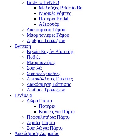
Bride to Be
NEO
Μπλούζες Bride to Be
Νυφικές Ρόμπες
Ποτήρια Bridal
Αξεσουάρ
Διακόσμηση Γάμου
Μπομπονιέρες Γάμου
Αριθμοί Τραπεζιών
Βάπτιση
Βιβλία Ευχών Βάπτισης
Ποδιές
Μπομπονιέρες
Σουπλά
Σαπουνόφουσκες
Αυτοκόλλητες Ετικέτες
Διακόσμηση Βάπτισης
Αριθμοί Τραπεζιών
Γενέθλια
Δώρα Πάρτυ
Ποτήρια
Κούπες για Πάρτυ
Προσκλητήρια Πάρτυ
Αφίσες Πάρτυ
Σουπλά για Πάρτυ
Διακόσμηση Δωματίου