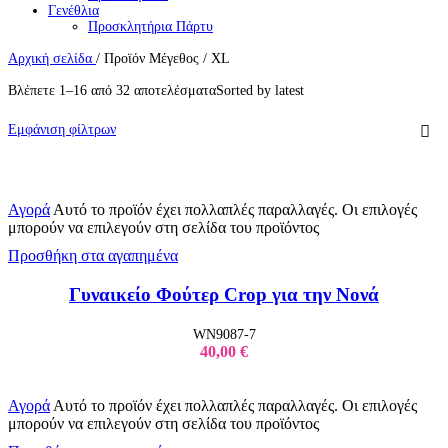
Γενέθλια
Προσκλητήρια Πάρτυ
Δώρα Πάρτυ
Αρχική σελίδα
/
Προϊόν Μέγεθος
Ποτήρια
/
XL
Κούπες για Πάρτυ
Βλέπετε 1–16 από 32 αποτελέσματα
Αυτοκόλλητα Βιτρίνας
Sorted by latest
Αυτοκόλλητα Εκπτώσεων
Αυτοκόλλητα Halloween
Εμφάνιση φίλτρων
Αυτοκόλλητα Αγίου Βαλεντίνου
Χριστουγεννιάτικα Αυτοκόλλητα
Διακόσμηση Δωματίου
Παιδικά Αυτοκόλλητα Τοίχου
Γάμος
Αγορά
Αυτό το προϊόν έχει πολλαπλές παραλλαγές. Οι επιλογές
Βιβλία Ευχών Γάμου
μπορούν να επιλεγούν στη σελίδα του προϊόντος
Διακόσμηση Γάμου
Bride to Be
Προσθήκη στα αγαπημένα
Μπλούζες Bride to Be
Νυφικές Ρόμπες
Γυναικείo Φούτερ Crop για την Νονά
Ποτήρια Bridal
Αξεσουάρ
Βάπτιση
WN9087-7
Σουπλά
40,00
€
Αυτοκόλλητες Ετικέτες
Διακόσμηση Βάπτισης
Μπομπονιέρες
Αγορά
Αυτό το προϊόν έχει πολλαπλές παραλλαγές. Οι επιλογές
Ποδιές
μπορούν να επιλεγούν στη σελίδα του προϊόντος
Σαπουνόφουσκες
Βιβλία Ευχών Βάπτισης